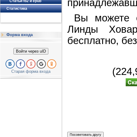
принадлежавш
Статьи fb2 и epub
Статистика
Вы можете ск
Линды Хова
Форма входа
бесплатно, без
Войти через uID
(224
Старая форма входа