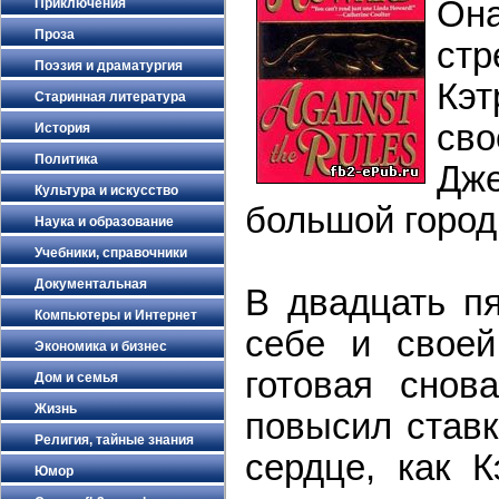
Она
Приключения
Проза
ст
Поэзия и драматургия
Кэт
Старинная литература
св
История
Политика
Дже
Культура и искусство
большой город
Наука и образование
Учебники, справочники
Документальная
В двадцать пя
Компьютеры и Интернет
себе и своей
Экономика и бизнес
готовая снов
Дом и семья
Жизнь
повысил ставк
Религия, тайные знания
сердце, как К
Юмор