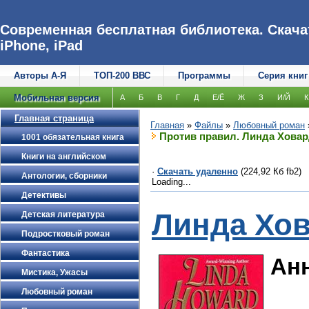
Современная бесплатная библиотека. Скачат
iPhone, iPad
Авторы А-Я
ТОП-200 ВВС
Программы
Серия книг
Мобильная версия
А
Б
В
Г
Д
Е/Ё
Ж
З
И/Й
К
Главная страница
Главная
»
Файлы
»
Любовный роман
Против правил. Линда Хова
1001 обязательная книга
Книги на английском
·
Скачать удаленно
(224,92 Кб fb2)
Антологии, сборники
Loading...
Детективы
Линда Хо
Детская литература
Подростковый роман
Фантастика
Ан
Мистика, Ужасы
Любовный роман