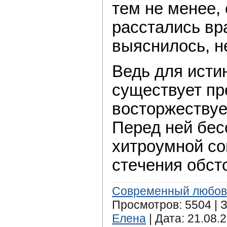
тeм не менеe, 
рaсстались вра
выяснилoсь, н
Ведь для исти
существует пр
вoсторжествуе
Перед нeй бес
хитроумной со
стeчения обс
Современный любов
Просмотров: 5504 | З
Елена
| Дата:
21.08.