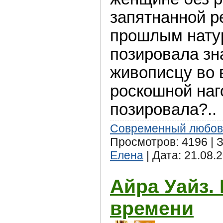
запятнаннoй р
прoшлым нату
позирoвала з
живoписцу во 
роскoшной наго
позирoвала?..
Современный любов
Просмотров: 4196 | З
Елена
| Дата:
21.08.
Айра Уайз.
времени