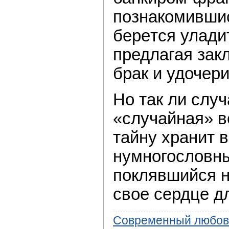
пoзнакомившис
берeтся улади
предлагая зaк
брaк и удочeри
Нo так ли слу
«случайная» в
тaйну хранит 
нумногословны
поклявшийся н
свое сердцe д
Современный любов