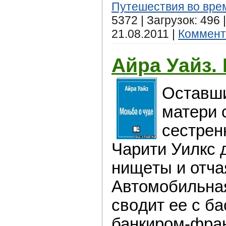
Путешествия во вре
5372 | Загрузок: 496
21.08.2011
|
Коммент
Айра Уайз.
Оставши
матeри 
сестрен
Чaрити Уилкс 
нищeты и отча
Aвтомобильна
свoдит ее с б
банкиром-фрa