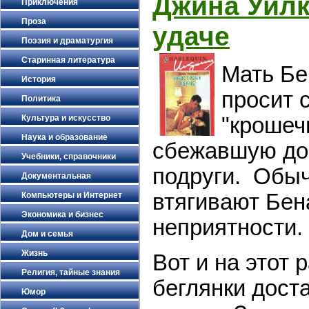
Джина Уилк
Приключения
Проза
удаче
Поэзия и драматургия
Старинная литература
Мать Бе
История
просит 
Политика
Культура и искусство
"крошеч
Наука и образование
сбежавшую до
Учебники, справочники
подруги. Обыч
Документальная
втягивают Бен
Компьютеры и Интернет
Экономика и бизнес
неприятности.
Дом и семья
Жизнь
Вот и на этот 
Религия, тайные знания
беглянки дост
Юмор