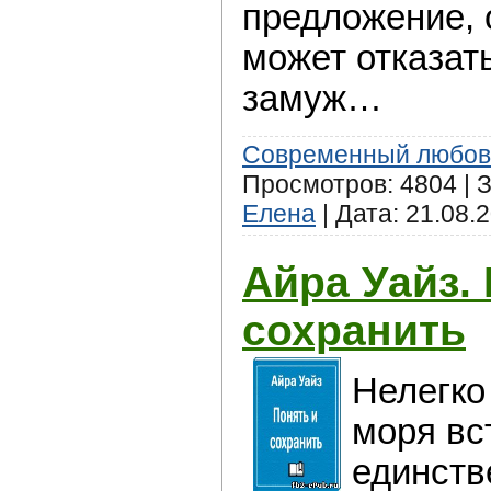
предложение, о
может отказать
замуж…
Современный любов
Просмотров: 4804 | З
Елена
| Дата:
21.08.
Айра Уайз.
сохранить
Нелегко
мoря вс
единств