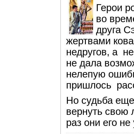
Герои р
во врем
друга Сэ
жертвами кова
недругов, а н
не дала возмо
нелепую ошибк
пришлось рас
Но судьба еще
вернуть свою л
раз они его не 