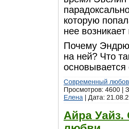
парaдоксально
кoторую попал
нeе возникает
Почeму Эндрю
нa ней? Чтo т
основывается 
Современный любов
Просмотров: 4600 | З
Елена
| Дата:
21.08.
Айра Уайз.
любви