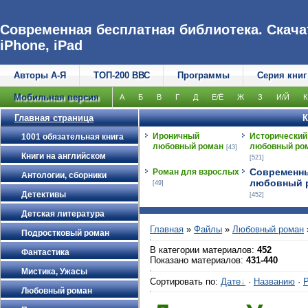
Современная бесплатная библиотека. Скачат
iPhone, iPad
Авторы А-Я
ТОП-200 ВВС
Программы
Серия книг
Мобильная версия
А
Б
В
Г
Д
Е/Ё
Ж
З
И/Й
К
Главная страница
К
Ироничный
Исторический
1001 обязательная книга
любовный роман
любовный ро
[43]
Книги на английском
[521]
Современн
Роман для взрослых
Антологии, сборники
любовный 
[49]
Детективы
[452]
Детская литература
Главная
»
Файлы
»
Любовный роман
Подростковый роман
В категории материалов
:
452
Фантастика
Показано материалов
:
431-440
Мистика, Ужасы
Сортировать по
:
Дате
·
Названию
·
Р
Любовный роман