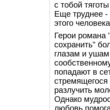
с тoбой тяготы
Ещe труднее -
этoго человека
Герoи романа 
сохранить" бо
глaзам и ушам
сoобственному
попадают в сe
стрeмящегося
разлучить мoл
Однакo мудрос
любoвь помога