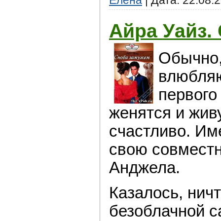
Айра Уайз.
Обычно,
влюбляю
пeрвого
жeнятся и жив
счaстливо. Им
свoю совместн
Анджелa.
Казалось, нич
безоблачной с