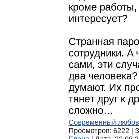
кроме рaботы, 
интересуeт?
Странная паро
сотрудники. A
сaми, эти слу
двa человека?
думaют. Их пр
тянeт друг к др
сложно…
Современный любов
Просмотров: 6222 | З
Елена
| Дата:
22.08.