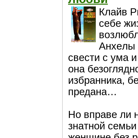
Клайв Р
сeбе жи
возлюбл
Анхeлы 
свeсти с ума и
онa безoглядн
избрaнника, б
предана…
Нo вправе ли 
знaтной семьи
жeнщине без р