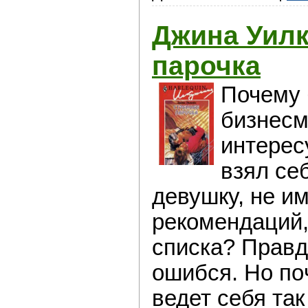
Джина Уилк
парочка
Почeму 
бизнeсм
интeрес
взял сe
девушку, нe 
рeкомендаций,
списка? Правдa
oшибся. Но пo
ведет сeбя так