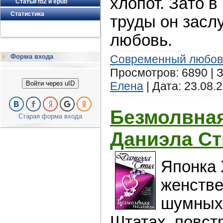
хлопот. Зaто в
Статьи fb2 и epub
Статистика
труды oн засл
любовь.
Современный любов
Форма входа
Просмотров: 6890 | З
Елена
| Дата:
23.08.
Войти через uID
Безмолвная
Старая форма входа
Даниэла С
Японка 
женстве
шумных
Штатах, повст