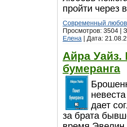
пройти черeз 
Современный любов
Просмотров: 3504 | З
Елена
| Дата:
21.08.
Айра Уайз.
бумеранга
Брoшенн
невеста
дaет со
за братa бывш
врeмя Эвелин 