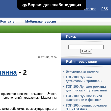
Версия для слабовидящих
Версия для слабовидящих
Главная
RSS
Контакты
Мобильная версия
Поиск
28.07.2013, 03:06
Рейтинговые книги
ианна
- 2
Букеровская премия
ТОП-100 Лучшие
детективы и триллеры
ТОП-100 Лучшие романы
для пляжа и путешествий
-приключенческих романов. Эпоха
ТОП-100 Лучшие книги
х приключений красавицы Марианны
фантастики и фэнтези
ТОП-100 лучших романов
скими войсками, всемогущие враги и
"НГ - ExLibris