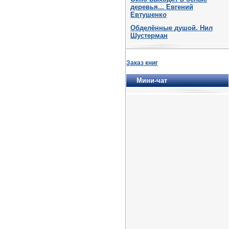
деревья... Евгений
Евтушенко
Обделённые душой. Нил
Шустерман
Заказ книг
Мини-чат