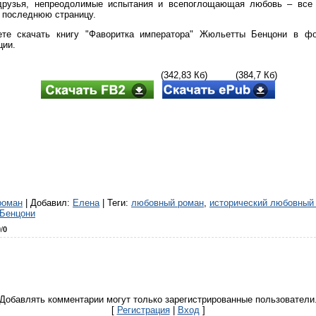
друзья, непреодолимые испытания и всепоглощающая любовь – все э
 последнюю страницу.
те скачать книгу "Фаворитка императора" Жюльетты Бенцони в фо
ции.
(342,83 Кб) (384,7 Кб)
роман
|
Добавил
:
Елена
|
Теги
:
любовный роман
,
исторический любовный
Бенцони
0
/
0
Добавлять комментарии могут только зарегистрированные пользователи
[
Регистрация
|
Вход
]