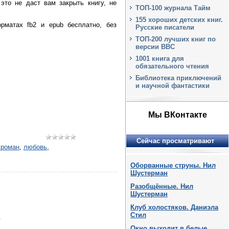
то не даст вам закрыть книгу, не
ТОП-100 журнала Тайм
155 хороших детских книг.
рматах fb2 и epub бесплатно, без
Русские писатели
ТОП-200 лучших книг по
версии BBC
1001 книга для
обязательного чтения
Библиотека приключений
и научной фантастики
Мы ВКонтакте
Сейчас просматривают
 роман
,
любовь
,
Оборванные струны. Нил
Шустерман
Разобщённые. Нил
Шустерман
Клуб холостяков. Даниэла
Стил
.
Окно выходит в белые