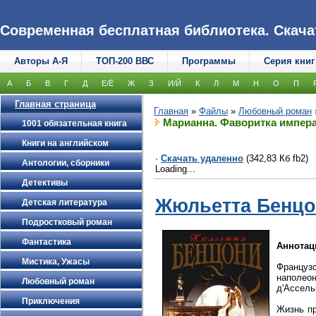
Современная бесплатная библиотека. Скачать
Авторы А-Я
ТОП-200 ВВС
Программы
Серия книг
А
Б
В
Г
Д
Е/Ё
Ж
З
И/Й
К
Л
М
Н
О
П
Главная страница
Главная
»
Файлы
»
Любовный роман
Марианна. Фаворитка импер
1001 обязательная книга
Книги на английском
·
Скачать удаленно
(342,83 Кб fb2)
Антологии, сборники
Loading...
Детективы
Жюльетта Бенц
Детская литература
Подростковый роман
Фантастика
Аннотац
Мистика, Ужасы
Француз
наполео
Любовный роман
д'Ассель
Приключения
Жизнь пр