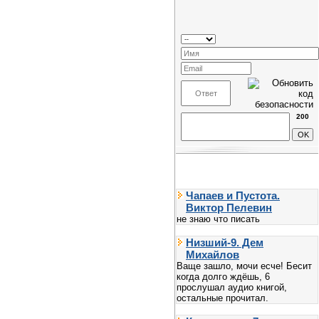
200
Чапаев и Пустота.
Виктор Пелевин
не знаю что писать
Низший-9. Дем
Михайлов
Ваще зашло, мочи есче! Бесит
когда долго ждёшь, 6
прослушал аудио книгой,
остальные прочитал.