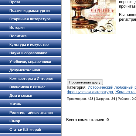
верные 
Проза
прочитав
Поэзия и драматургия
Вы може
Старинная литература
регистра
История
Политика
Культура и искусство
Наука и образование
Учебники, справочники
Документальная
Компьютеры и Интернет
Экономика и бизнес
Категория
:
Исторический любовный 
французская литература
,
Жюльетта 
Дом и семья
Просмотров
:
428
|
Загрузок
:
24
|
Рейтинг
:
0.
Жизнь
Религия, тайные знания
Всего комментариев
:
0
Юмор
Статьи fb2 и epub