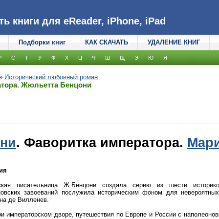
 книги для eReader, iPhone, iPad
Подборки книг
КАК СКАЧАТЬ
УДАЛЕНИЕ КНИГ
Р
С
Т
У
Ф
Х
Ц
Ч
Ш
Щ
Э
Ю
Я
»
Исторический любовный роман
атора. Жюльетта Бенцони
они
. Фаворитка императора.
Мар
ия
ская писательница Ж.Бенцони создала серию из шести историко
новских завоеваний послужила историческим фоном для невероятны
на де Вилленев.
и императорском дворе, путешествия по Европе и России с наполеонов