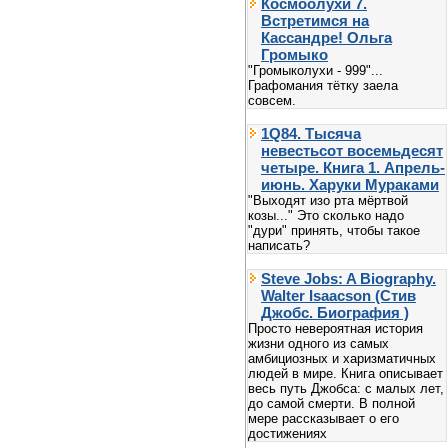
Космоолухи 7.
Встретимся на
Кассандре! Ольга
Громыко
"Громыколухи - 999"...
Графомания тётку заела
совсем.
1Q84. Тысяча
невестьсот восемьдесят
четыре. Книга 1. Апрель-
июнь. Харуки Мураками
"Выходят изо рта мёртвой
козы..." Это сколько надо
"дури" принять, чтобы такое
написать?
Steve Jobs: A Biography.
Walter Isaacson (Стив
Джобс. Биография )
Просто невероятная история
жизни одного из самых
амбициозных и харизматичных
людей в мире. Книга описывает
весь путь Джобса: с малых лет,
до самой смерти. В полной
мере рассказывает о его
достижениях