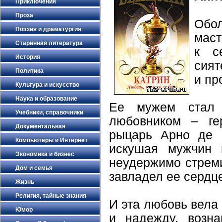
Приключения
Проза
Обол
Поэзия и драматургия
маст
Старинная литература
к с
История
сият
Политика
и пр
Культура и искусство
Наука и образование
Ее мужем стал 
Учебники, справочники
любовником – ге
Документальная
рыцарь Арно де 
Компьютеры и Интернет
искушая мужчин 
Экономика и бизнес
неудержимо стреми
Дом и семья
завладел ее сердц
Жизнь
Религия, тайные знания
И эта любовь вела
Юмор
и надежду, возн