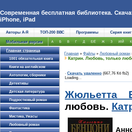
Современная бесплатная библиотека. Скачат
iPhone, iPad
Авторы А-Я
ТОП-200 ВВС
Программы
Серия книг
Мобильная версия
А
Б
В
Г
Д
Е/Ё
Ж
З
И/Й
К
Главная страница
Главная
»
Файлы
»
Любовный роман
Катрин. Любовь, только лю
1001 обязательная книга
Книги на английском
·
Скачать удаленно
(667,76 Кб fb2)
Антологии, сборники
Loading...
Детективы
Жюльетта 
Детская литература
Подростковый роман
любовь.
Кат
Фантастика
Мистика, Ужасы
Любовный роман
Анн