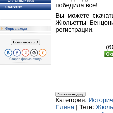
Статьи fb2 и epub
победила все!
Статистика
Вы можете скачать
Жюльетты Бенцони
регистрации.
Форма входа
Войти через uID
(
Старая форма входа
Категория
:
Историч
Елена
|
Теги
:
Жюль