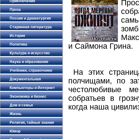
Прос
Приключения
соб
Проза
самы
Поэзия и драматургия
зомб
Старинная литература
Макс
История
и Саймона Грина.
Политика
Культура и искусство
Наука и образование
На этих страниц
Учебники, справочники
полчищами, по за
Документальная
честолюбивые ме
Компьютеры и Интернет
собратьев в гроз
Экономика и бизнес
когда наша цивилиз
Дом и семья
Жизнь
Религия, тайные знания
Юмор