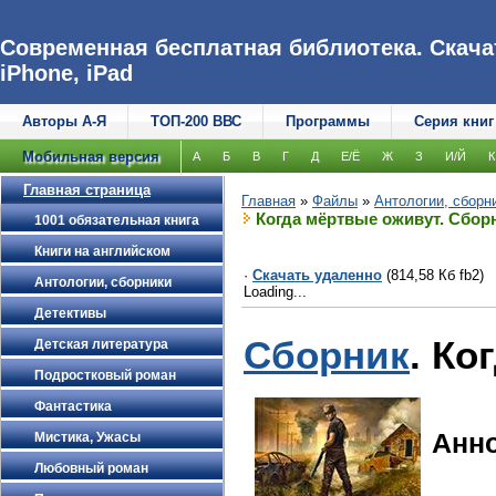
Современная бесплатная библиотека. Скачат
iPhone, iPad
Авторы А-Я
ТОП-200 ВВС
Программы
Серия книг
Мобильная версия
А
Б
В
Г
Д
Е/Ё
Ж
З
И/Й
К
Главная страница
Главная
»
Файлы
»
Антологии, сборн
Когда мёртвые оживут. Сбор
1001 обязательная книга
Книги на английском
·
Скачать удаленно
(814,58 Кб fb2)
Антологии, сборники
Loading...
Детективы
Сборник
. Ко
Детская литература
Подростковый роман
Фантастика
Анн
Мистика, Ужасы
Любовный роман