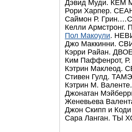
Дэвид Муди. КЕМ
Рори Харпер. СЕ
Саймон Р. Грин.
Келли Армстронг
Пол Макоули
. НЕ
Джо Маккинни. С
Кэрри Райан. ДВО
Ким Паффенрот, Р.
Кэтрин Маклеод.
Стивен Гулд. ТА
Кэтрин М. Вален
Джонатан Мэйбер
Женевьева Вален
Джон Скипп и Код
Сара Ланган. ТЫ 