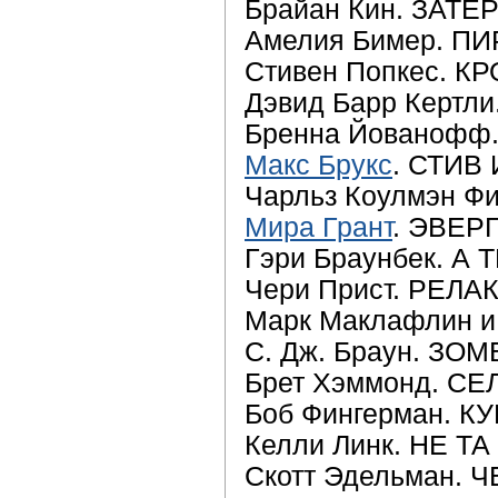
Брайан Кин. ЗАТ
Амелия Бимер. П
Стивен Попкес. 
Дэвид Барр Кертл
Бренна Йованоф
Макс Брукс
. СТИВ
Чарльз Коулмэн 
Мира Грант
. ЭВЕР
Гэри Браунбек. 
Чери Прист. РЕЛА
Марк Маклафлин 
С. Дж. Браун. ЗО
Брет Хэммонд. С
Боб Фингерман. 
Келли Линк. НЕ Т
Скотт Эдельман.