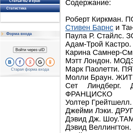
Содержание:
Статьи fb2 и epub
Статистика
Роберт Киркман.
Стивен Барнс
и Та
Форма входа
Паула Р. Стайлс.
Адам-Трой Кастр
Войти через uID
Карина Самнер-С
Мэтт Лондон. МОД
Марк Паолетти. 
Старая форма входа
Молли Браун. ЖИ
Сет Линдберг
ФРАНЦИСКО
Уолтер Грейтшел
Джейми Лэки. ДР
Дэвид Дж. Шоу.ТА
Дэвид Веллингто