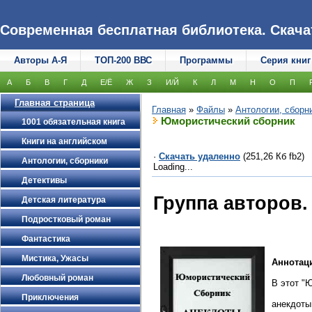
Современная бесплатная библиотека. Скачать
Авторы А-Я
ТОП-200 ВВС
Программы
Серия книг
А
Б
В
Г
Д
Е/Ё
Ж
З
И/Й
К
Л
М
Н
О
П
Главная страница
Главная
»
Файлы
»
Антологии, сборн
Юмористический сборник
1001 обязательная книга
Книги на английском
·
Скачать удаленно
(251,26 Кб fb2)
Антологии, сборники
Loading...
Детективы
Группа авторов
Детская литература
Подростковый роман
Фантастика
Мистика, Ужасы
Аннотац
Любовный роман
В этот "
Приключения
анекдоты