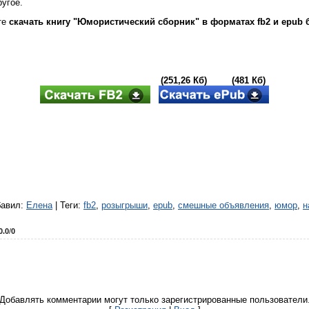
ругое.
те
скачать книгу "Юмористический сборник" в форматах fb2 и epub 
(251,26 Кб) (481 Кб)
бавил
:
Елена
|
Теги
:
fb2
,
розыгрыши
,
epub
,
смешные объявления
,
юмор
,
н
0.0
/
0
Добавлять комментарии могут только зарегистрированные пользователи