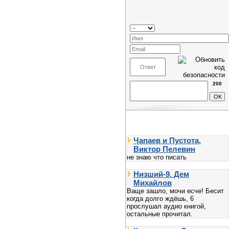
200
Чапаев и Пустота.
Виктор Пелевин
не знаю что писать
Низший-9. Дем
Михайлов
Ваще зашло, мочи есче! Бесит
когда долго ждёшь, 6
прослушал аудио книгой,
остальные прочитал.