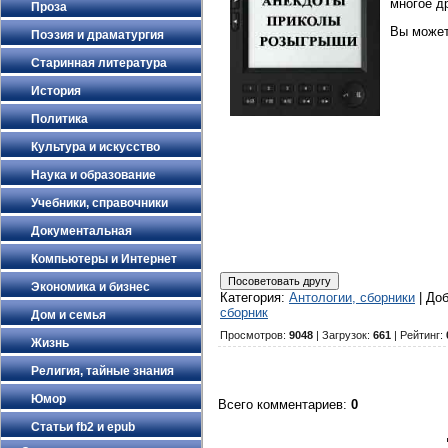
многое д
Проза
Вы може
Поэзия и драматургия
Старинная литература
История
Политика
Культура и искусство
Наука и образование
Учебники, справочники
Документальная
Компьютеры и Интернет
Экономика и бизнес
Категория
:
Антологии, сборники
|
До
сборник
Дом и семья
Просмотров
:
9048
|
Загрузок
:
661
|
Рейтинг
:
Жизнь
Религия, тайные знания
Юмор
Всего комментариев
:
0
Статьи fb2 и epub