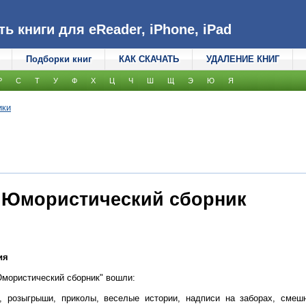
 книги для eReader, iPhone, iPad
Подборки книг
КАК СКАЧАТЬ
УДАЛЕНИЕ КНИГ
Р
С
Т
У
Ф
Х
Ц
Ч
Ш
Щ
Э
Ю
Я
ики
. Юмористический сборник
ия
Юмористический сборник" вошли:
, розыгрыши, приколы, веселые истории, надписи на заборах, смеш