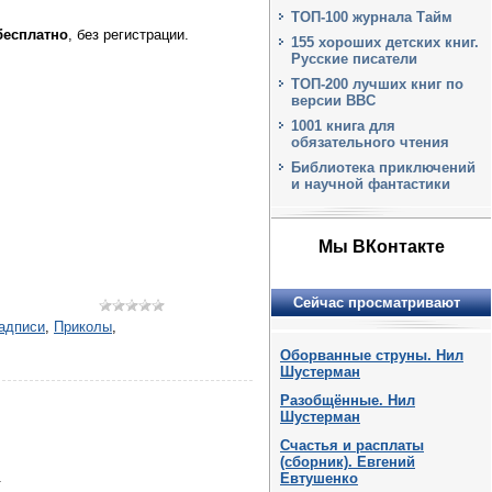
ТОП-100 журнала Тайм
бесплатно
, без регистрации.
155 хороших детских книг.
Русские писатели
ТОП-200 лучших книг по
версии BBC
1001 книга для
обязательного чтения
Библиотека приключений
и научной фантастики
Мы ВКонтакте
Сейчас просматривают
адписи
,
Приколы
,
Оборванные струны. Нил
Шустерман
Разобщённые. Нил
Шустерман
Счастья и расплаты
(сборник). Евгений
.
Евтушенко