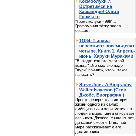
Космоолухи 7.
Встретимся на
Кассандре! Ольга
Громыко
"Громыколухи - 999"...
Графомания тётку заела
совсем.
1Q84. Тысяча
невестьсот восемьдесят
четыре. Книга 1. Апрель-
июнь. Харуки Мураками
"Выходят изо рта мёртвой
козы..." Это сколько надо
"дури" принять, чтобы такое
написать?
Steve Jobs: A Biography.
Walter Isaacson (Стив
Джобс. Биография )
Просто невероятная история
жизни одного из самых
амбициозных и харизматичных
людей в мире. Книга описывает
весь путь Джобса: с малых лет,
до самой смерти. В полной
мере рассказывает о его
достижениях