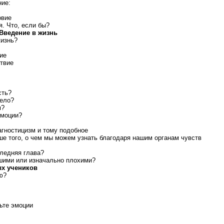
ие:
овие
. Что, если бы?
 Введение в жизнь
изнь?
ие
твие
сть?
тело?
м?
эмоции?
 агностицизм и тому подобное
ше того, о чем мы можем узнать благодаря нашим органам чувств
следняя глава?
шими или изначально плохими?
ых учеников
ю?
льте эмоции