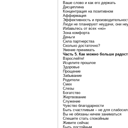
Ваше слово и как его держать
Дисциплина
Концентрация на позитивном
Аффирмация
Эффективность и производительнос
Люди не планируют неудачи, они не
Избавьтесь от всех «но»
Зона комфорта
Деньги
Сила партнерства
Сколько достаточно?
Умение принимать
Часть 5. Как можно больше радост
Взрослейте!
Исцелите прошлое
Здоровье
Прощение
Забывание
Родители
Смех
Слезы
Богатство
Жертвование
Служение
Чувство благодарности
Быть счастливым – не для слабоси
Вы не обязаны ничем заниматься
Спешите стать спокойным
Живите сейчас
Быть достойным