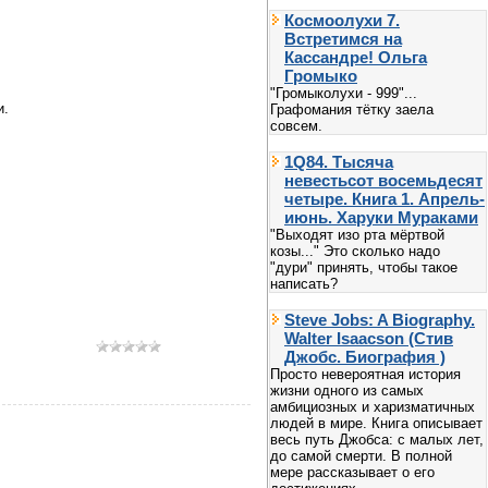
Космоолухи 7.
Встретимся на
Кассандре! Ольга
Громыко
"Громыколухи - 999"...
и.
Графомания тётку заела
совсем.
1Q84. Тысяча
невестьсот восемьдесят
четыре. Книга 1. Апрель-
июнь. Харуки Мураками
"Выходят изо рта мёртвой
козы..." Это сколько надо
"дури" принять, чтобы такое
написать?
Steve Jobs: A Biography.
Walter Isaacson (Стив
Джобс. Биография )
Просто невероятная история
жизни одного из самых
амбициозных и харизматичных
людей в мире. Книга описывает
весь путь Джобса: с малых лет,
до самой смерти. В полной
мере рассказывает о его