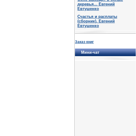
деревья... Евгений
Евтушенко
Счастья и расплаты
(сборник). Евгений
Евтушенко
Заказ книг
Мини-чат