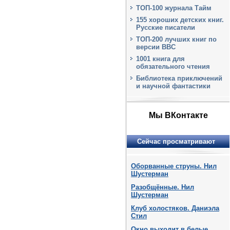
ТОП-100 журнала Тайм
155 хороших детских книг.
Русские писатели
ТОП-200 лучших книг по
версии BBC
1001 книга для
обязательного чтения
Библиотека приключений
и научной фантастики
Мы ВКонтакте
Сейчас просматривают
Оборванные струны. Нил
Шустерман
Разобщённые. Нил
Шустерман
Клуб холостяков. Даниэла
Стил
Окно выходит в белые