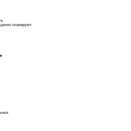
ть
удачно планируют
и
льных