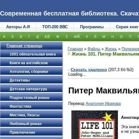
Современная бесплатная библиотека. Скачать
Авторы А-Я
ТОП-200 ВВС
Программы
Серия книг
А
Б
В
Г
Д
Е/Ё
Ж
З
И/Й
К
Л
М
Н
О
П
Главная страница
Главная
»
Файлы
»
Жизнь
»
Полезно
Жизнь 101. Питер Маквилья
1001 обязательная книга
Книги на английском
·
Скачать удаленно
(207,3 Кб fb2)
Антологии, сборники
Loading...
Детективы
Питер Маквилья
Детская литература
Подростковый роман
Перевод
Анатолия Иванова
Фантастика
Мистика, Ужасы
Аннотац
Любовный роман
Эта книг
и не узна
Приключения