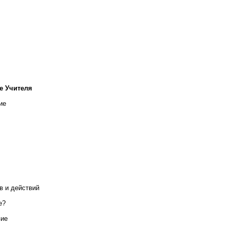
е Учителя
ие
в и действий
е?
вие