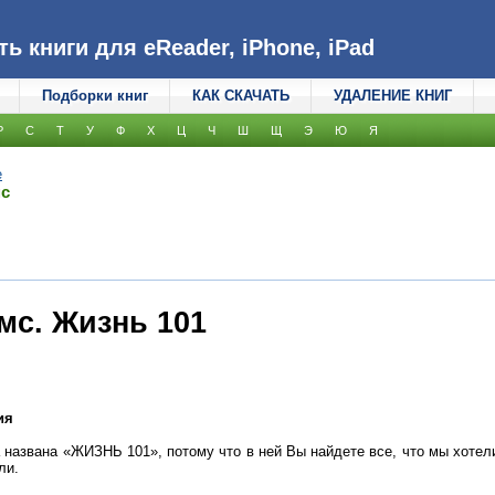
 книги для eReader, iPhone, iPad
Подборки книг
КАК СКАЧАТЬ
УДАЛЕНИЕ КНИГ
Р
С
Т
У
Ф
Х
Ц
Ч
Ш
Щ
Э
Ю
Я
е
мс
мс. Жизнь 101
ия
а названа «ЖИЗНЬ 101», потому что в ней Вы найдете все, что мы хотели
ли.