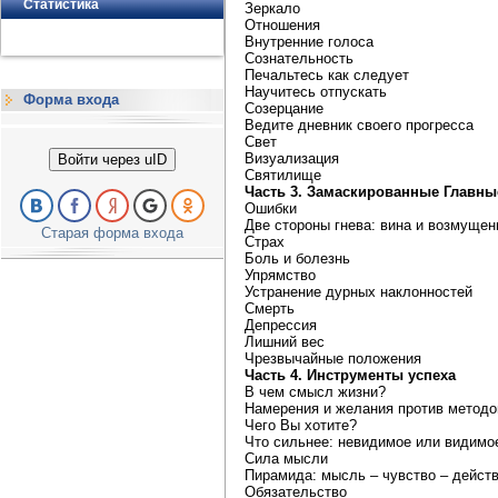
Статистика
Зеркало
Отношения
Внутренние голоса
Сознательность
Печальтесь как следует
Научитесь отпускать
Форма входа
Созерцание
Ведите дневник своего прогресса
Свет
Визуализация
Войти через uID
Святилище
Часть 3. Замаскированные Главны
Ошибки
Две стороны гнева: вина и возмущен
Старая форма входа
Страх
Боль и болезнь
Упрямство
Устранение дурных наклонностей
Смерть
Депрессия
Лишний вес
Чрезвычайные положения
Часть 4. Инструменты успеха
В чем смысл жизни?
Намерения и желания против методо
Чего Вы хотите?
Что сильнее: невидимое или видимо
Сила мысли
Пирамида: мысль – чувство – дейст
Обязательство