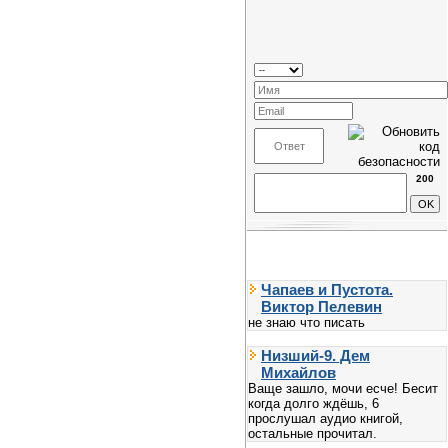
200
Чапаев и Пустота.
Виктор Пелевин
не знаю что писать
Низший-9. Дем
Михайлов
Ваще зашло, мочи есче! Бесит
когда долго ждёшь, 6
прослушал аудио книгой,
остальные прочитал.