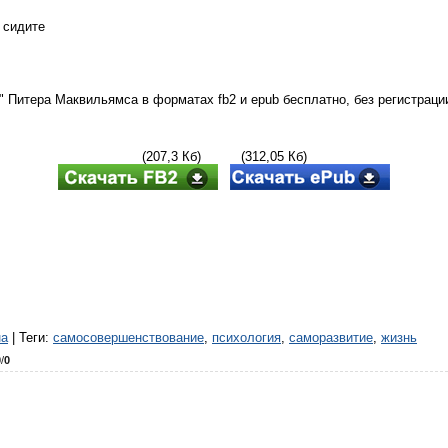
 сидите
" Питера Маквильямса в форматах fb2 и epub бесплатно, без регистраци
(207,3 Кб) (312,05 Кб)
на
|
Теги
:
самосовершенствование
,
психология
,
саморазвитие
,
жизнь
0
/
0