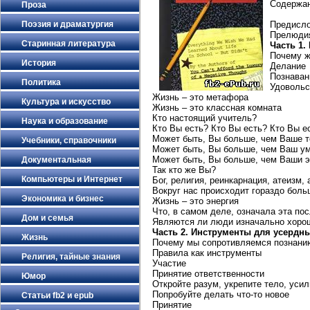
Содержан
Проза
Предисл
Поэзия и драматургия
Прелюдия
Старинная литература
Часть 1.
Почему ж
История
Делание
Познаван
Политика
Удовольс
Жизнь – это метафора
Культура и искусство
Жизнь – это классная комната
Кто настоящий учитель?
Наука и образование
Кто Вы есть? Кто Вы есть? Кто Вы е
Может быть, Вы больше, чем Ваше 
Учебники, справочники
Может быть, Вы больше, чем Ваш у
Может быть, Вы больше, чем Ваши 
Документальная
Так кто же Вы?
Компьютеры и Интернет
Бог, религия, реинкарнация, атеизм,
Вокруг нас происходит гораздо боль
Экономика и бизнес
Жизнь – это энергия
Что, в самом деле, означала эта по
Дом и семья
Являются ли люди изначально хоро
Часть 2. Инструменты для усердн
Жизнь
Почему мы сопротивляемся познани
Правила как инструменты
Религия, тайные знания
Участие
Принятие ответственности
Юмор
Откройте разум, укрепите тело, уси
Попробуйте делать что-то новое
Статьи fb2 и epub
Принятие