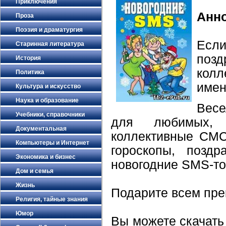
Приключения
Анн
Проза
Поэзия и драматургия
Есл
Старинная литература
позд
История
колл
Политика
имен
Культура и искусство
Наука и образование
Весе
Учебники, справочники
для любимых, н
Документальная
коллективные СМС
Компьютеры и Интернет
гороскопы, позд
Экономика и бизнес
новогодние SMS-то
Дом и семья
Жизнь
Подарите всем пре
Религия, тайные знания
Юмор
Вы можете скачать