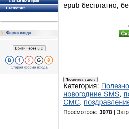
Статьи fb2 и epub
epub бесплатно, бе
Статистика
Форма входа
Войти через uID
Старая форма входа
Категория
:
Полезн
новогодние SMS
,
п
СМС
,
поздравлени
Просмотров
:
3978
|
Загр