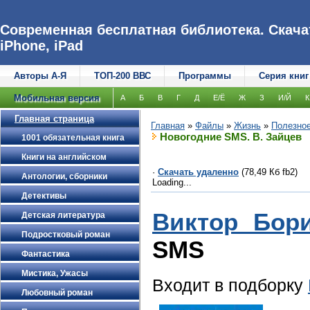
Современная бесплатная библиотека. Скачат
iPhone, iPad
Авторы А-Я
ТОП-200 ВВС
Программы
Серия книг
Мобильная версия
А
Б
В
Г
Д
Е/Ё
Ж
З
И/Й
К
Главная страница
Главная
»
Файлы
»
Жизнь
»
Полезно
Новогодние SMS. В. Зайцев
1001 обязательная книга
Книги на английском
·
Скачать удаленно
(78,49 Кб fb2)
Антологии, сборники
Loading...
Детективы
Виктор Бор
Детская литература
Подростковый роман
SMS
Фантастика
Мистика, Ужасы
Входит в подборку
Любовный роман