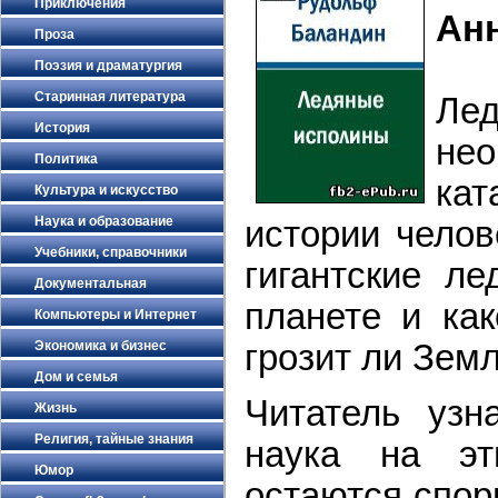
Приключения
Ан
Проза
Поэзия и драматургия
Старинная литература
Ле
История
не
Политика
кат
Культура и искусство
Наука и образование
истории челов
Учебники, справочники
гигантские л
Документальная
планете и ка
Компьютеры и Интернет
грозит ли Зем
Экономика и бизнес
Дом и семья
Читатель узн
Жизнь
Религия, тайные знания
наука на эт
Юмор
остаются спор