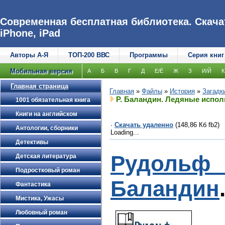
Современная бесплатная библиотека. Скачат
iPhone, iPad
Авторы А-Я
ТОП-200 ВВС
Программы
Серия книг
Мобильная версия
А
Б
В
Г
Д
Е/Ё
Ж
З
И/Й
К
Главная страница
Главная
»
Файлы
»
История
»
Загадк
Р. Баландин. Ледяные испо
1001 обязательная книга
Книги на английском
·
Скачать удаленно
(148,86 Кб fb2)
Антологии, сборники
Loading...
Детективы
Рудоль
Детская литература
Подростковый роман
Баландин
Фантастика
Мистика, Ужасы
Любовный роман