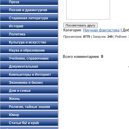
Проза
Поэзия и драматургия
Старинная литература
История
Категория
:
Научная фантастика
|
До
Политика
Просмотров
:
8775
|
Загрузок
:
249
|
Рейтинг
:
Культура и искусство
Наука и образование
Всего комментариев
:
0
Учебники, справочники
Документальная
Компьютеры и Интернет
Экономика и бизнес
Дом и семья
Жизнь
Религия, тайные знания
Юмор
Статьи fb2 и epub