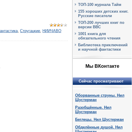
ТОП-100 журнала Тайм
155 хороших детских книг.
Русские писатели
ТОП-200 лучших книг по
версии BBC
антастика
,
Стругацкие
,
НИИЧАВО
1001 книга для
обязательного чтения
Библиотека приключений
и научной фантастики
Мы ВКонтакте
.
Сейчас просматривают
Оборванные струны. Нил
Шустерман
Разобщённые. Нил
Шустерман
Беглецы. Нил Шустерман
Обделённые душой. Нил
Шустерман