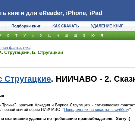
 книги для eReader, iPhone, iPad
Подборки книг
КАК СКАЧАТЬ
УДАЛЕНИЕ КНИГ
Р
С
Т
У
Ф
Х
Ц
Ч
Ш
Щ
Э
Ю
Я
чная фантастика
. Стругацкий, Б. Стругацкий
с Стругацкие
. НИИЧАВО - 2. Сказ
ия
о Тройке" братьев Аркадия и Бориса Стругацких - сатирическая фантас
с первой книгой серии НИИЧАВО "
Понедельник начинается в субботу
".
на скачивание удалены по требованию правообладателя. Sorry :(