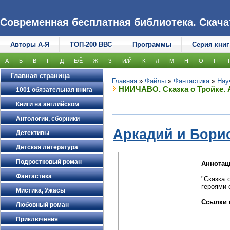
Современная бесплатная библиотека. Скачать
Авторы А-Я
ТОП-200 ВВС
Программы
Серия книг
А
Б
В
Г
Д
Е/Ё
Ж
З
И/Й
К
Л
М
Н
О
П
Главная страница
Главная
»
Файлы
»
Фантастика
»
Нау
НИИЧАВО. Сказка о Тройке. А
1001 обязательная книга
Книги на английском
Антологии, сборники
Аркадий и Бори
Детективы
Детская литература
Подростковый роман
Аннотац
Фантастика
"Сказка 
героями 
Мистика, Ужасы
Ссылки 
Любовный роман
Приключения