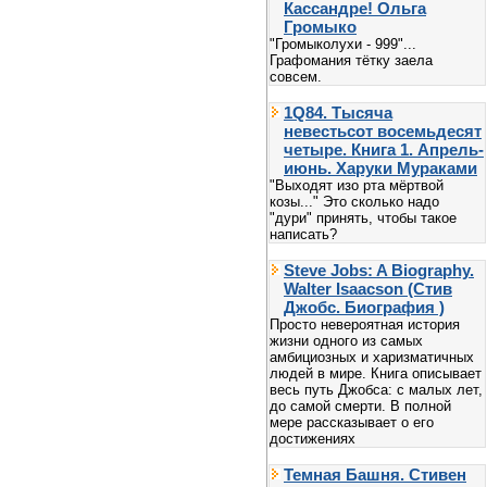
Кассандре! Ольга
Громыко
"Громыколухи - 999"...
Графомания тётку заела
совсем.
1Q84. Тысяча
невестьсот восемьдесят
четыре. Книга 1. Апрель-
июнь. Харуки Мураками
"Выходят изо рта мёртвой
козы..." Это сколько надо
"дури" принять, чтобы такое
написать?
Steve Jobs: A Biography.
Walter Isaacson (Стив
Джобс. Биография )
Просто невероятная история
жизни одного из самых
амбициозных и харизматичных
людей в мире. Книга описывает
весь путь Джобса: с малых лет,
до самой смерти. В полной
мере рассказывает о его
достижениях
Темная Башня. Стивен