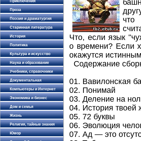
башн
Приключения
друг
Проза
что
Поэзия и драматургия
счит
Старинная литература
Что, если язык "ч
История
о времени? Если х
Политика
окажутся истинными
Культура и искусство
Содержание сборн
Наука и образование
Учебники, справочники
01. Вавилонская б
Документальная
02. Понимай
Компьютеры и Интернет
03. Деление на нол
Экономика и бизнес
04. История твоей 
Дом и семья
05. 72 буквы
Жизнь
06. Эволюция чело
Религия, тайные знания
07. Ад — это отсут
Юмор