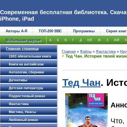
Современная бесплатная библиотека. Скачат
iPhone, iPad
Авторы А-Я
ТОП-200 ВВС
Программы
Серия книг
Мобильная версия
А
Б
В
Г
Д
Е/Ё
Ж
З
И/Й
К
Главная страница
Главная
»
Файлы
»
Фантастика
»
Нау
Тед Чан. История твоей жизн
1001 обязательная книга
Книги на английском
Антологии, сборники
Тед Чан
. Ист
Детективы
Детская литература
Подростковый роман
Анн
Фантастика
Мистика, Ужасы
Что,
Любовный роман