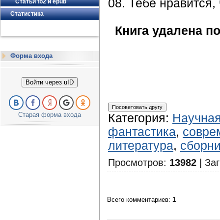
08. Тебе нравится,
Статьи fb2 и epub
Статистика
Книга удалена по
Форма входа
Войти через uID
Старая форма входа
Категория
:
Научная
фантастика
,
совре
литература
,
сборни
Просмотров
:
13982
|
Заг
Всего комментариев
:
1