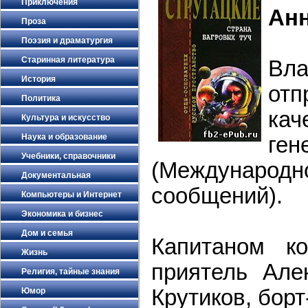
Приключения
Ан
Проза
Поэзия и драматургия
Старинная литература
В
История
отп
Политика
кач
Культура и искусство
Наука и образование
ге
Учебники, справочники
(Международ
Документальная
сообщений).
Компьютеры и Интернет
Экономика и бизнес
Дом и семья
Капитаном к
Жизнь
приятель Але
Религия, тайные знания
Крутиков, бор
Юмор