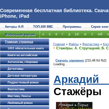
Современная бесплатная библиотека. Скачат
iPhone, iPad
Авторы А-Я
ТОП-200 ВВС
Программы
Серия книг
Мобильная версия
А
Б
В
Г
Д
Е/Ё
Ж
З
И/Й
К
Главная страница
Главная
»
Файлы
»
Фантастика
»
Кос
Стажёры. А. Стругацкий, Б. 
1001 обязательная книга
Книги на английском
·
Скачать удаленно
(215,48 Кб fb2)
Антологии, сборники
Loading...
Детективы
Аркадий 
Детская литература
Подростковый роман
Стажёры
Фантастика
Мистика, Ужасы
Любовный роман