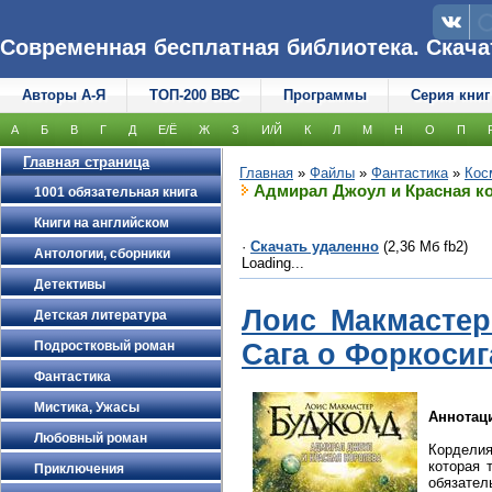
Современная бесплатная библиотека. Скачать
Авторы А-Я
ТОП-200 ВВС
Программы
Серия книг
А
Б
В
Г
Д
Е/Ё
Ж
З
И/Й
К
Л
М
Н
О
П
Главная страница
Главная
»
Файлы
»
Фантастика
»
Кос
Адмирал Джоул и Красная к
1001 обязательная книга
Книги на английском
·
Скачать удаленно
(2,36 Мб fb2)
Антологии, сборники
Loading...
Детективы
Лоис Макмасте
Детская литература
Сага о Форкосиг
Подростковый роман
Фантастика
Мистика, Ужасы
Аннотац
Любовный роман
Корделия
которая 
Приключения
обязател