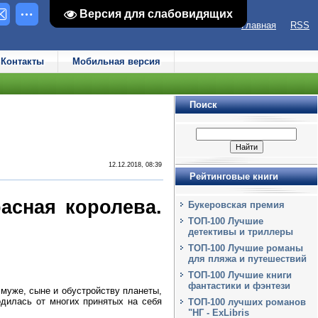
Версия для слабовидящих
Версия для слабовидящих
Главная
RSS
Контакты
Мобильная версия
Поиск
12.12.2018, 08:39
Рейтинговые книги
асная королева.
Букеровская премия
ТОП-100 Лучшие
детективы и триллеры
ТОП-100 Лучшие романы
для пляжа и путешествий
ТОП-100 Лучшие книги
фантастики и фэнтези
муже, сыне и обустройству планеты,
одилась от многих принятых на себя
ТОП-100 лучших романов
"НГ - ExLibris