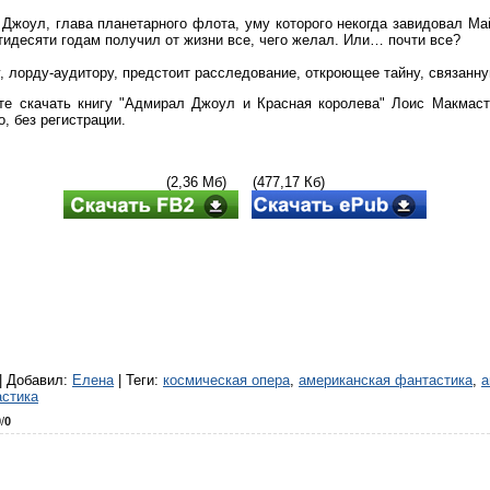
Джоул, глава планетарного флота, уму которого некогда завидовал Май
тидесяти годам получил от жизни все, чего желал. Или… почти все?
, лорду-аудитору, предстоит расследование, откроющее тайну, связанну
е скачать книгу "Адмирал Джоул и Красная королева" Лоис Макмаст
, без регистрации.
(2,36 Мб) (477,17 Кб)
|
Добавил
:
Елена
|
Теги
:
космическая опера
,
американская фантастика
,
а
стика
0
/
0