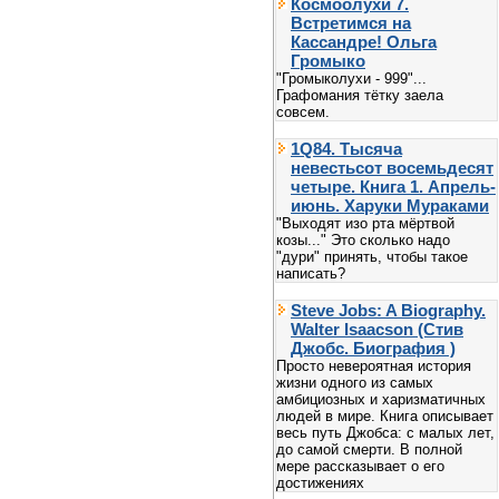
Космоолухи 7.
Встретимся на
Кассандре! Ольга
Громыко
"Громыколухи - 999"...
Графомания тётку заела
совсем.
1Q84. Тысяча
невестьсот восемьдесят
четыре. Книга 1. Апрель-
июнь. Харуки Мураками
"Выходят изо рта мёртвой
козы..." Это сколько надо
"дури" принять, чтобы такое
написать?
Steve Jobs: A Biography.
Walter Isaacson (Стив
Джобс. Биография )
Просто невероятная история
жизни одного из самых
амбициозных и харизматичных
людей в мире. Книга описывает
весь путь Джобса: с малых лет,
до самой смерти. В полной
мере рассказывает о его
достижениях