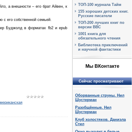
ТОП-100 журнала Тайм
лз, а внешности – его брат Айвен, к
155 хороших детских книг.
Русские писатели
ю с его собственной семьей.
ТОП-200 лучших книг по
версии BBC
ер Буджолд в форматах fb2 и epub
1001 книга для
обязательного чтения
Библиотека приключений
и научной фантастики
Мы ВКонтакте
Сейчас просматривают
Оборванные струны. Нил
Шустерман
мериканская
Разобщённые. Нил
Шустерман
Клуб холостяков. Даниэла
Стил
Окно выходит в белые