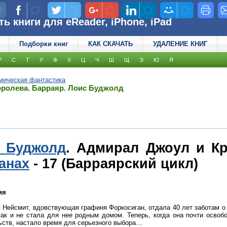
 книги для eReader, iPhone, iPad
Подборки книг
КАК СКАЧАТЬ
УДАЛЕНИЕ КНИГ
Р
С
Т
У
Ф
Х
Ц
Ч
Ш
Щ
Э
Ю
Я
мическая фантастика
оролева. Барраяр. Лоис Буджолд
р Буджолд
. Адмирал Джоул и Кр
анах
- 17 (Барраярский цикл)
ия
 Нейсмит, вдовствующая графиня Форкосиган, отдала 40 лет заботам о 
так и не стала для нее родным домом. Теперь, когда она почти освоб
ьств, настало время для серьезного выбора…