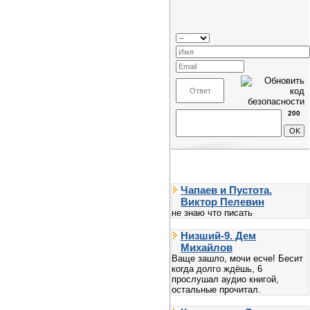
200
Чапаев и Пустота.
Виктор Пелевин
не знаю что писать
Низший-9. Дем
Михайлов
Ваще зашло, мочи есче! Бесит
когда долго ждёшь, 6
прослушал аудио книгой,
остальные прочитал.