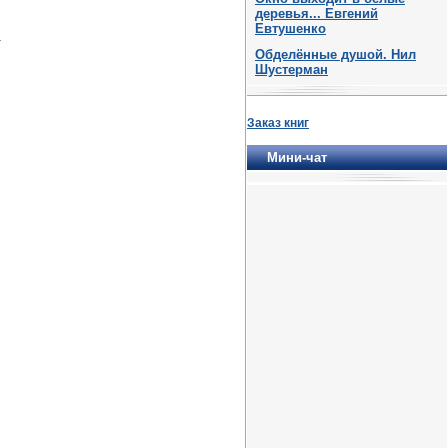
деревья... Евгений
Евтушенко
.
Обделённые душой. Нил
Шустерман
Заказ книг
Мини-чат