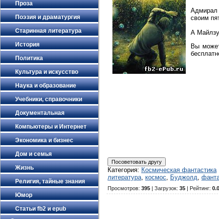
Проза
Адмирал 
Поэзия и драматургия
своим пя
Старинная литература
А Майлзу
История
Вы может
бесплатно
Политика
Культура и искусство
Наука и образование
Учебники, справочники
Документальная
Компьютеры и Интернет
Экономика и бизнес
Дом и семья
Жизнь
Категория
:
Космическая фантастика
литература
,
космос
,
Буджолд
,
фанта
Религия, тайные знания
Просмотров
:
395
|
Загрузок
:
35
|
Рейтинг
:
0.
Юмор
Статьи fb2 и epub