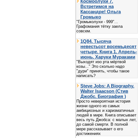
Космоолухи 7.
Встретимся на
Кассандре! Ольга
Громыко
"Громыколухи - 999"...
Графомания тётку заела
совсем.
1Q84. Тысяча
невестьсот восемьдесят
четыре. Книга 1. Апрель-
июнь. Харуки Мураками
"Выходят изо рта мёртвой
козы..." Это сколько надо
"дури" принять, чтобы такое
написать?
Steve Jobs: A Biography.
Walter Isaacson (Стив
Джобс. Биография )
Просто невероятная история
жизни одного из самых
амбициозных и харизматичных
людей в мире. Книга описывает
весь путь Джобса: с малых лет,
до самой смерти. В полной
мере рассказывает о его
достижениях