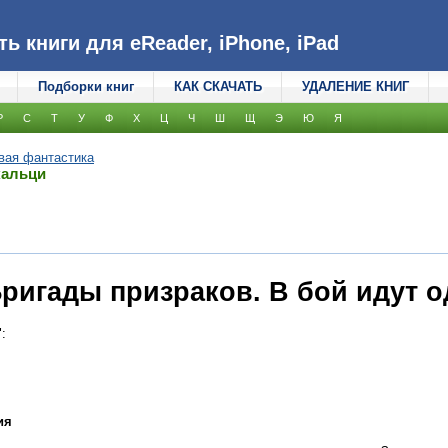
 книги для eReader, iPhone, iPad
Подборки книг
КАК СКАЧАТЬ
УДАЛЕНИЕ КНИГ
Р
С
Т
У
Ф
Х
Ц
Ч
Ш
Щ
Э
Ю
Я
вая фантастика
кальци
Бригады призраков. В бой идут о
":
ия