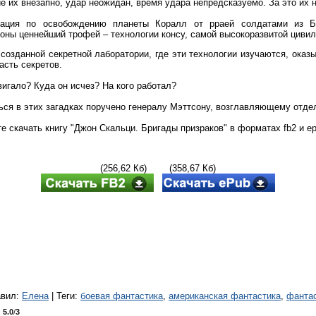
е их внезапно, удар неожидан, время удара непредсказуемо. За это их 
рация по освобождению планеты Коралл от рраей солдатами из Б
оны ценнейший трофей – технологии консу, самой высокоразвитой цивил
 созданной секретной лаборатории, где эти технологии изучаются, оказ
асть секретов.
вигало? Куда он исчез? На кого работал?
ься в этих загадках поручено генералу Мэттсону, возглавляющему отде
е скачать книгу "Джон Скальци. Бригады призраков" в форматах fb2 и ep
(256,62 Кб) (358,67 Кб)
авил
:
Елена
|
Теги
:
боевая фантастика
,
американская фантастика
,
фанта
:
5.0
/
3