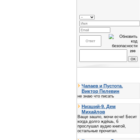
200
Чапаев и Пустота.
Виктор Пелевин
не знаю что писать
Низший-9. Дем
Михайлов
Ваще зашло, мочи есче! Бесит
когда долго ждёшь, 6
прослушал аудио книгой,
остальные прочитал.