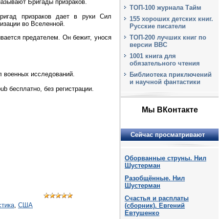
называют Бригады призраков.
ТОП-100 журнала Тайм
ригад призраков дает в руки Сил
155 хороших детских книг.
изации во Вселенной.
Русские писатели
ТОП-200 лучших книг по
ывается предателем. Он бежит, унося
версии BBC
1001 книга для
обязательного чтения
л военных исследований.
Библиотека приключений
и научной фантастики
ub бесплатно, без регистрации.
Мы ВКонтакте
Сейчас просматривают
Оборванные струны. Нил
Шустерман
Разобщённые. Нил
Шустерман
Счастья и расплаты
стика
,
США
(сборник). Евгений
Евтушенко