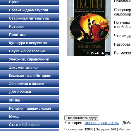
Появлени
Проза
Спецопе
Поэзия и драматургия
самообор
Старинная литература
Но глава
История
с собой ч
Политика
Что им д
Культура и искусство
Разобрат
Наука и образование
Вы может
Учебники, справочники
Документальная
Компьютеры и Интернет
Экономика и бизнес
Дом и семья
Жизнь
Религия, тайные знания
Юмор
Категория
:
Боевая фантастика
|
Доб
Статьи fb2 и epub
Просмотров
:
12005
|
Загрузок
:
670
|
Рейтинг