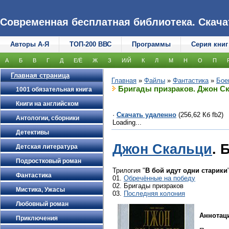
Современная бесплатная библиотека. Скачать
Авторы А-Я
ТОП-200 ВВС
Программы
Серия книг
А
Б
В
Г
Д
Е/Ё
Ж
З
И/Й
К
Л
М
Н
О
П
Главная страница
Главная
»
Файлы
»
Фантастика
»
Бое
Бригады призраков. Джон С
1001 обязательная книга
Книги на английском
·
Скачать удаленно
(256,62 Кб fb2)
Антологии, сборники
Loading...
Детективы
Джон Скальци
. 
Детская литература
Подростковый роман
Трилогия "
В бой идут одни старики
Фантастика
01.
Обречённые на победу
02. Бригады призраков
Мистика, Ужасы
03.
Последняя колония
Любовный роман
Аннотац
Приключения