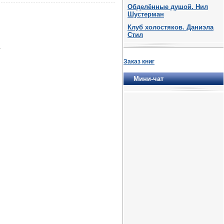
Обделённые душой. Нил
Шустерман
Клуб холостяков. Даниэла
Стил
.
Заказ книг
Мини-чат