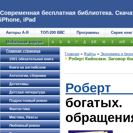
Современная бесплатная библиотека. Скачат
iPhone, iPad
Авторы А-Я
ТОП-200 ВВС
Программы
Серия книг
Мобильная версия
А
Б
В
Г
Д
Е/Ё
Ж
З
И/Й
К
Главная страница
Главная
»
Файлы
»
Экономика и бизн
Роберт Кийосаки. Заговор б
1001 обязательная книга
Книги на английском
Антологии, сборники
Роберт 
Детективы
Детская литература
богатых
Подростковый роман
Фантастика
обращения
Мистика, Ужасы
Любовный роман