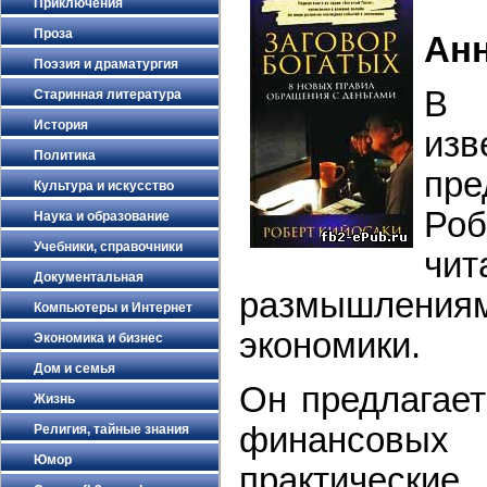
Приключения
Проза
Ан
Поэзия и драматургия
В 
Старинная литература
История
из
Политика
пр
Культура и искусство
Ро
Наука и образование
Учебники, справочники
ч
Документальная
размышлени
Компьютеры и Интернет
экономики.
Экономика и бизнес
Дом и семья
Он предлагае
Жизнь
финансовых
Религия, тайные знания
Юмор
практически