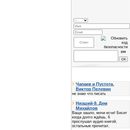
200
Чапаев и Пустота.
Виктор Пелевин
не знаю что писать
Низший-9. Дем
Михайлов
Ваще зашло, мочи есче! Бесит
когда долго ждёшь, 6
прослушал аудио книгой,
остальные прочитал.