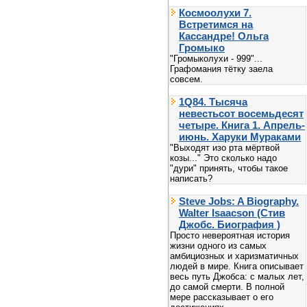
Космоолухи 7.
Встретимся на
Кассандре! Ольга
Громыко
"Громыколухи - 999"...
Графомания тётку заела
совсем.
1Q84. Тысяча
невестьсот восемьдесят
четыре. Книга 1. Апрель-
июнь. Харуки Мураками
"Выходят изо рта мёртвой
козы..." Это сколько надо
"дури" принять, чтобы такое
написать?
Steve Jobs: A Biography.
Walter Isaacson (Стив
Джобс. Биография )
Просто невероятная история
жизни одного из самых
амбициозных и харизматичных
людей в мире. Книга описывает
весь путь Джобса: с малых лет,
до самой смерти. В полной
мере рассказывает о его