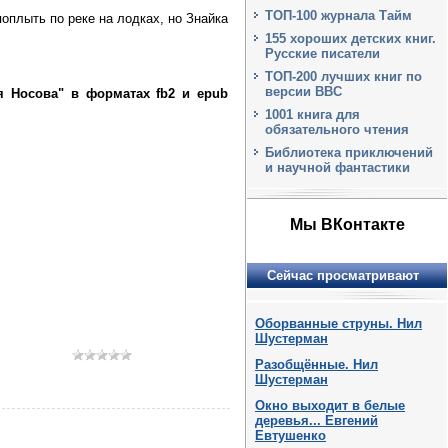
ТОП-100 журнала Тайм
оплыть по реке на лодках, но Знайка
155 хороших детских книг.
Русские писатели
ТОП-200 лучших книг по
версии BBC
я Носова" в форматах fb2 и epub
1001 книга для
обязательного чтения
Библиотека приключений
и научной фантастики
Мы ВКонтакте
Сейчас просматривают
Оборванные струны. Нил
Шустерман
Разобщённые. Нил
Шустерман
Окно выходит в белые
деревья... Евгений
Евтушенко