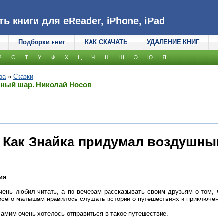
 книги для eReader, iPhone, iPad
Подборки книг
КАК СКАЧАТЬ
УДАЛЕНИЕ КНИГ
Р
С
Т
У
Ф
Х
Ц
Ч
Ш
Щ
Э
Ю
Я
ра
»
Сказки
шный шар. Николай Носов
. Как Знайка придумал воздушны
ия
чень любил читать, а по вечерам рассказывать своим друзьям о том, ч
сего малышам нравилось слушать истории о путешествиях и приключен
самим очень хотелось отправиться в такое путешествие.