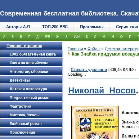
Современная бесплатная библиотека. Скачать
Авторы А-Я
ТОП-200 ВВС
Программы
Серия книг
А
Б
В
Г
Д
Е/Ё
Ж
З
И/Й
К
Л
М
Н
О
П
Главная страница
Главная
»
Файлы
»
Детская литерату
Как Знайка придумал возду
1001 обязательная книга
Книги на английском
·
Скачать удаленно
(306,45 Кб fb2)
Антологии, сборники
Loading...
Детективы
Николай Носов
Детская литература
Подростковый роман
Фантастика
Аннотац
Мистика, Ужасы
Знайка о
Любовный роман
Больше в
Приключения
Да им и 