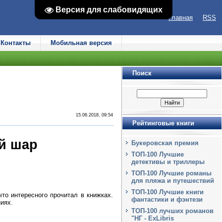
Версия для слабовидящих
Версия для слабовидящих
Главная
RSS
Контакты
Мобильная версия
Поиск
15.06.2018, 09:54
Рейтинговые книги
й шар
Букеровская премия
ТОП-100 Лучшие
детективы и триллеры
ТОП-100 Лучшие романы
для пляжа и путешествий
ТОП-100 Лучшие книги
то интересного прочитал в книжках.
фантастики и фэнтези
иях.
ТОП-100 лучших романов
"НГ - ExLibris