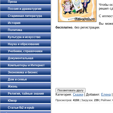
Проза
Чтобы ос
решил сд
Поэзия и драматургия
Старинная литература
С иллюс
История
Вы мож
бесплатно
, без регистрации.
Политика
Культура и искусство
Наука и образование
Учебники, справочники
Документальная
Компьютеры и Интернет
Экономика и бизнес
Дом и семья
Жизнь
Религия, тайные знания
Категория
:
Сказки
|
Добавил
:
Елена
Просмотров
:
4159
|
Загрузок
:
239
|
Рейтинг
:
Юмор
Статьи fb2 и epub