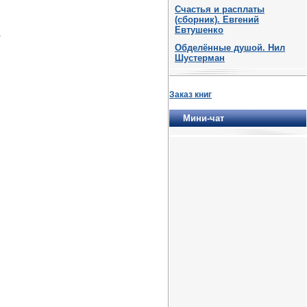
Счастья и расплаты
(сборник). Евгений
Евтушенко
.
Обделённые душой. Нил
Шустерман
Заказ книг
Мини-чат