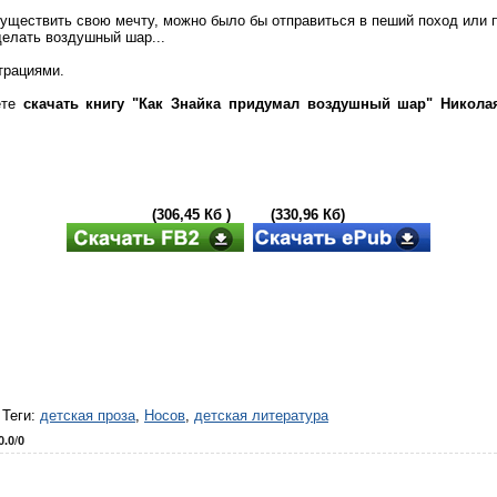
уществить свою мечту, можно было бы отправиться в пеший поход или п
елать воздушный шар...
трациями.
ете
скачать книгу "Как Знайка придумал воздушный шар" Никола
(306,45 Кб ) (330,96 Кб)
|
Теги
:
детская проза
,
Носов
,
детская литература
0.0
/
0