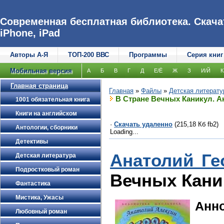
Современная бесплатная библиотека. Скачат
iPhone, iPad
Авторы А-Я
ТОП-200 ВВС
Программы
Серия книг
Мобильная версия
А
Б
В
Г
Д
Е/Ё
Ж
З
И/Й
К
Главная страница
Главная
»
Файлы
»
Детская литерату
В Стране Вечных Каникул. А
1001 обязательная книга
Книги на английском
·
Скачать удаленно
(215,18 Кб fb2)
Антологии, сборники
Loading...
Детективы
Анатолий Ге
Детская литература
Подростковый роман
Вечных Кани
Фантастика
Мистика, Ужасы
Анн
Любовный роман