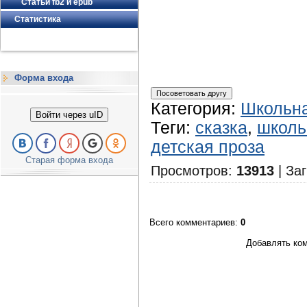
Статьи fb2 и epub
Статистика
Форма входа
Категория
:
Школьна
Войти через uID
Теги
:
сказка
,
школь
детская проза
Старая форма входа
Просмотров
:
13913
|
Заг
Всего комментариев
:
0
Добавлять ком