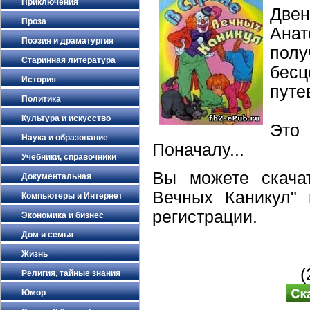
Приключения
Двен
Проза
Ана
Поэзия и драматургия
пол
Старинная литература
бесц
История
путе
Политика
Культура и искусство
Это 
Наука и образование
Поначалу...
Учебники, справочники
Вы можете скача
Документальная
Вечных Каникул" 
Компьютеры и Интернет
регистрации.
Экономика и бизнес
Дом и семья
Жизнь
(
Религия, тайные знания
Юмор