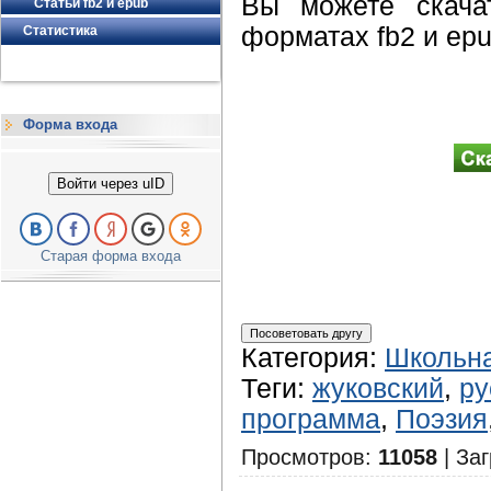
Вы можете скачат
Статьи fb2 и epub
форматах fb2 и epu
Статистика
Форма входа
Войти через uID
Старая форма входа
Категория
:
Школьна
Теги
:
жуковский
,
ру
программа
,
Поэзия
Просмотров
:
11058
|
Заг