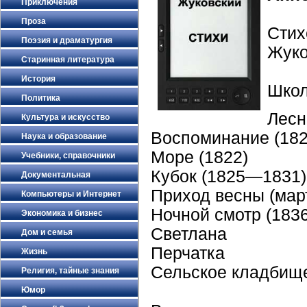
Приключения
Проза
Сти
Поэзия и драматургия
Жуко
Старинная литература
История
Школ
Политика
Лесн
Культура и искусство
Воспоминание (182
Наука и образование
Море (1822)
Учебники, справочники
Кубок (1825—1831)
Документальная
Приход весны (мар
Компьютеры и Интернет
Ночной смотр (1836
Экономика и бизнес
Светлана
Дом и семья
Перчатка
Жизнь
Сельское кладбищ
Религия, тайные знания
Юмор