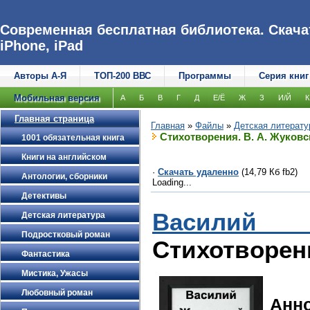
Современная бесплатная библиотека. Скачат
iPhone, iPad
Авторы А-Я
ТОП-200 ВВС
Программы
Серия книг
Мобильная версия
А
Б
В
Г
Д
Е/Ё
Ж
З
И/Й
К
Главная страница
Главная
»
Файлы
»
Детская литерату
Стихотворения. В. А. Жуковс
1001 обязательная книга
Книги на английском
·
Скачать удаленно
(14,79 Кб fb2)
Антологии, сборники
Loading...
Детективы
Василий 
Детская литература
Подростковый роман
Стихотворен
Фантастика
Мистика, Ужасы
Любовный роман
Анн