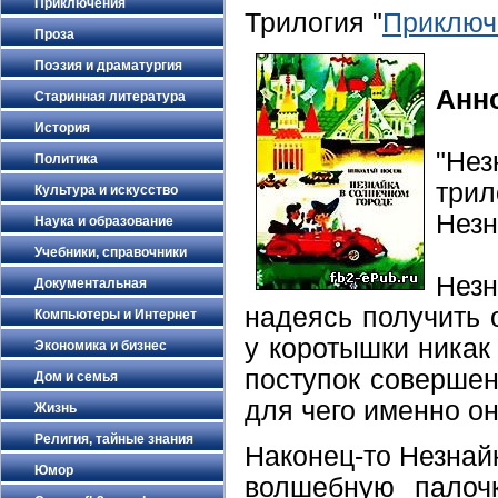
Приключения
Трилогия "
Приключ
Проза
Поэзия и драматургия
Анн
Старинная литература
История
"Нез
Политика
три
Культура и искусство
Незн
Наука и образование
Учебники, справочники
Незн
Документальная
надеясь получить 
Компьютеры и Интернет
у коротышки никак
Экономика и бизнес
поступок совершенн
Дом и семья
для чего именно он
Жизнь
Религия, тайные знания
Наконец-то Незнай
Юмор
волшебную палоч