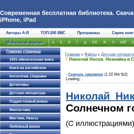
Современная бесплатная библиотека. Скачат
iPhone, iPad
Авторы А-Я
ТОП-200 ВВС
Программы
Серия книг
Мобильная версия
А
Б
В
Г
Д
Е/Ё
Ж
З
И/Й
К
Главная страница
Главная
»
Файлы
»
Детская литерату
Николай Носов. Незнайка в 
1001 обязательная книга
Книги на английском
·
Скачать удаленно
(1,02 Мб fb2)
Антологии, сборники
Loading...
Детективы
Николай Ни
Детская литература
Подростковый роман
Солнечном г
Фантастика
Мистика, Ужасы
(С иллюстрациями
Любовный роман