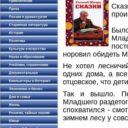
Приключения
Ска
Проза
прои
Поэзия и драматургия
Старинная литература
Был
История
Млад
Политика
пост
Культура и искусство
норовил обидеть М
Наука и образование
Не хотел лесничи
Учебники, справочники
одних дома, а все
Документальная
отцовское, что дет
Компьютеры и Интернет
Экономика и бизнес
Так и вышло. По
Дом и семья
Младшего раздетого
Жизнь
спохватился - смот
Религия, тайные знания
зимнем лесу у сов
Юмор