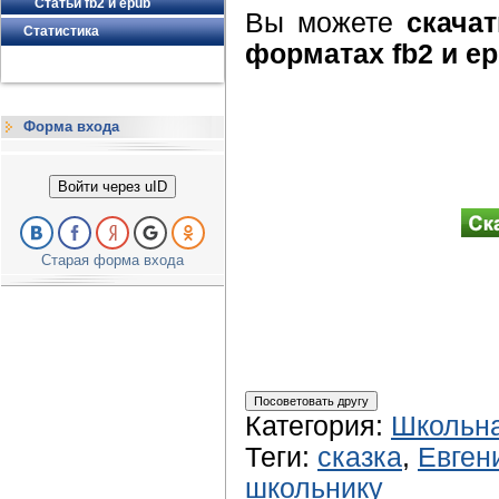
Статьи fb2 и epub
Вы можете
скача
Статистика
форматах fb2 и e
Форма входа
Войти через uID
Старая форма входа
Категория
:
Школьна
Теги
:
сказка
,
Евген
школьнику