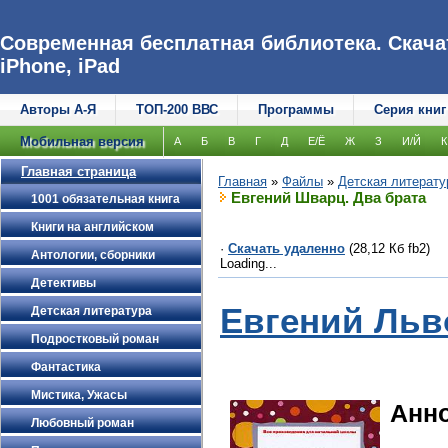
Современная бесплатная библиотека. Скачат
iPhone, iPad
Авторы А-Я
ТОП-200 ВВС
Программы
Серия книг
Мобильная версия
А
Б
В
Г
Д
Е/Ё
Ж
З
И/Й
К
Главная страница
Главная
»
Файлы
»
Детская литерату
Евгений Шварц. Два брата
1001 обязательная книга
Книги на английском
·
Скачать удаленно
(28,12 Кб fb2)
Антологии, сборники
Loading...
Детективы
Евгений Ль
Детская литература
Подростковый роман
Фантастика
Мистика, Ужасы
Анн
Любовный роман