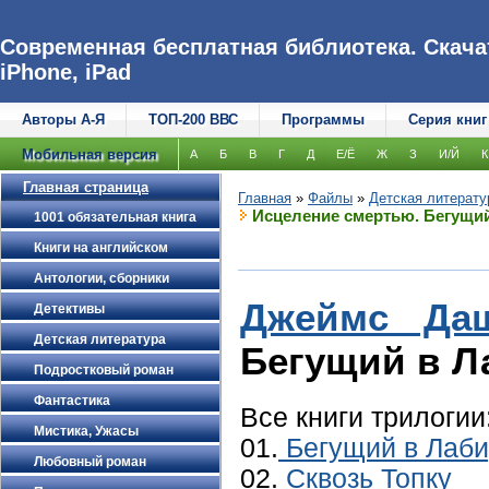
Современная бесплатная библиотека. Скачат
iPhone, iPad
Авторы А-Я
ТОП-200 ВВС
Программы
Серия книг
Мобильная версия
А
Б
В
Г
Д
Е/Ё
Ж
З
И/Й
К
Главная страница
Главная
»
Файлы
»
Детская литерату
Исцеление смертью. Бегущий
1001 обязательная книга
Книги на английском
Антологии, сборники
Джеймс Да
Детективы
Детская литература
Бегущий в Л
Подростковый роман
Фантастика
Все книги трилогии
Мистика, Ужасы
01.
Бегущий в Лаби
Любовный роман
02.
Сквозь Топку