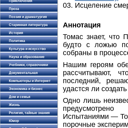
Приключения
03. Исцеление сме
Проза
Поэзия и драматургия
Аннотация
Старинная литература
История
Томас знает, что 
Политика
будто с ложью п
Культура и искусство
собраны в процесс
Наука и образование
Нашим героям обе
Учебники, справочники
рассчитывают, ч
Документальная
последний, решаю
Компьютеры и Интернет
удастся ли создать
Экономика и бизнес
Дом и семья
Одно лишь неизве
Жизнь
предусмотрено
Религия, тайные знания
Испытаниями — Том
Юмор
порочные эксперим