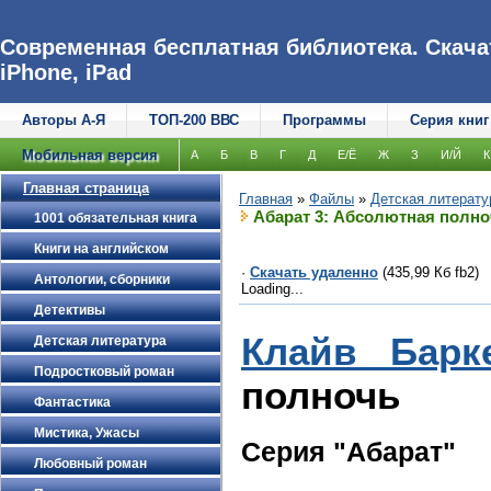
Современная бесплатная библиотека. Скачат
iPhone, iPad
Авторы А-Я
ТОП-200 ВВС
Программы
Серия книг
Мобильная версия
А
Б
В
Г
Д
Е/Ё
Ж
З
И/Й
К
Главная страница
Главная
»
Файлы
»
Детская литерату
Абарат 3: Абсолютная полно
1001 обязательная книга
Книги на английском
·
Скачать удаленно
(435,99 Кб fb2)
Антологии, сборники
Loading...
Детективы
Клайв Барк
Детская литература
Подростковый роман
полночь
Фантастика
Мистика, Ужасы
Серия "Абарат"
Любовный роман