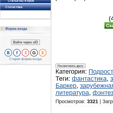
Статьи fb2 и epub
Статистика
(
Форма входа
Войти через uID
Старая форма входа
Категория
:
Подрост
Теги
:
фантастика
,
Баркер
,
зарубежна
литература
,
фэнте
Просмотров
:
3321
|
Загр