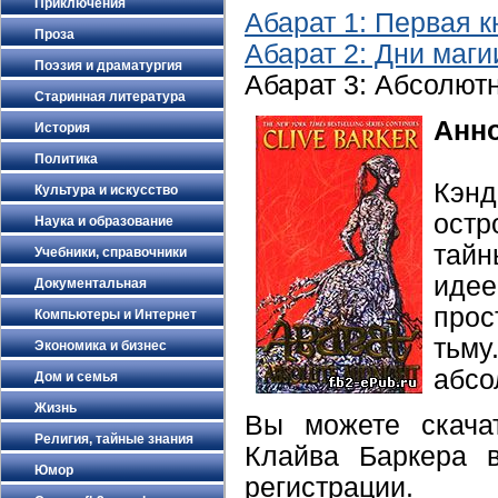
Приключения
Абарат 1: Первая к
Проза
Абарат 2: Дни маги
Поэзия и драматургия
Абарат 3: Абсолют
Старинная литература
Анн
История
Политика
Кэнд
Культура и искусство
ост
Наука и образование
тай
Учебники, справочники
идее
Документальная
прос
Компьютеры и Интернет
тьму
Экономика и бизнес
абсо
Дом и семья
Жизнь
Вы можете скачат
Религия, тайные знания
Клайва Баркера 
Юмор
регистрации.