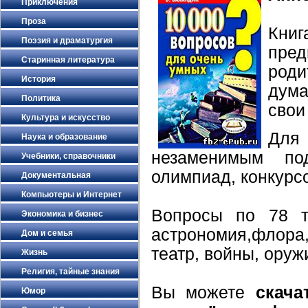
Приключения
Проза
Книг
Поэзия и драматургия
пре
Старинная литература
род
История
дума
Политика
свои
Культура и искусство
Для
Наука и образование
незаменимым по
Учебники, справочники
олимпиад, конкурсо
Документальная
Компьютеры и Интернет
Вопросы по 78 т
Экономика и бизнес
астрономия,флора
Дом и семья
театр, войны, оружи
Жизнь
Религия, тайные знания
Вы можете
скача
Юмор