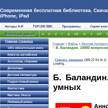
Современная бесплатная библиотека. Скачат
iPhone, iPad
Авторы А-Я
ТОП-200 ВВС
Программы
Серия книг
Мобильная версия
А
Б
В
Г
Д
Е/Ё
Ж
З
И/Й
К
Главная страница
Главная
»
Файлы
»
Детская литерату
Б. Баландин. 10000 вопросо
1001 обязательная книга
Книги на английском
·
Скачать удаленно
(389,22 Кб fb 2)
Антологии, сборники
Loading...
Детективы
Б. Баландин
Детская литература
Подростковый роман
умных
Фантастика
Мистика, Ужасы
Любовный роман
Анн