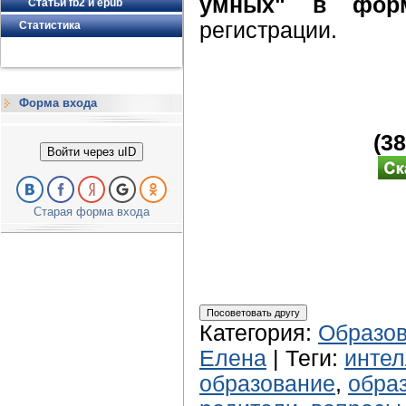
умных" в форм
Статьи fb2 и epub
регистрации.
Статистика
Форма входа
(3
Войти через uID
Старая форма входа
Категория
:
Образов
Елена
|
Теги
:
интел
образование
,
обра