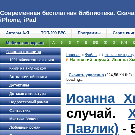
Современная бесплатная библиотека. Скачат
iPhone, iPad
Авторы А-Я
ТОП-200 ВВС
Программы
Серия книг
Мобильная версия
А
Б
В
Г
Д
Е/Ё
Ж
З
И/Й
К
Главная страница
Главная
»
Файлы
»
Детская литерату
На всякий случай. Иоанна Х
1001 обязательная книга
Книги на английском
·
Скачать удаленно
(224,56 Кб fb2)
Антологии, сборники
Loading...
Детективы
Иоанна Х
Детская литература
Подростковый роман
случай.
Фантастика
Мистика, Ужасы
Павлик)
- 
Любовный роман