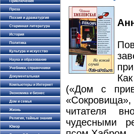
Приключения
Проза
Поэзия и драматургия
Ан
Старинная литература
История
По
Политика
Культура и искусство
за
Наука и образование
при
Учебники, справочники
Как
Документальная
Компьютеры и Интернет
(«Дом с прив
Экономика и бизнес
«Сокровища», 
Дом и семья
читателя в
Жизнь
Религия, тайные знания
чудесными р
Юмор
псом Хабром.