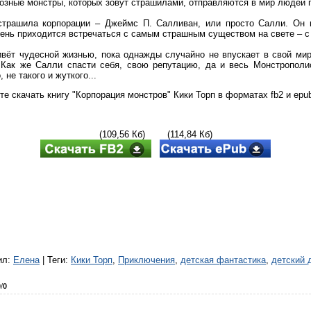
озные монстры, которых зовут страшилами, отправляются в мир людей п
трашила корпорации – Джеймс П. Салливан, или просто Салли. Он м
ень приходится встречаться с самым страшным существом на свете – с
вёт чудесной жизнью, пока однажды случайно не впускает в свой мир
 Как же Салли спасти себя, свою репутацию, да и весь Монстрополис
 не такого и жуткого...
е скачать книгу "Корпорация монстров" Кики Торп в форматах fb2 и epub
(109,56 Кб) (114,84 Кб)
ил
:
Елена
|
Теги
:
Кики Торп
,
Приключения
,
детская фантастика
,
детский 
0
/
0