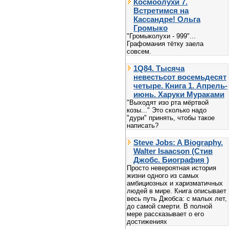
Космоолухи 7.
Встретимся на
Кассандре! Ольга
Громыко
"Громыколухи - 999"...
Графомания тётку заела
совсем.
1Q84. Тысяча
невестьсот восемьдесят
четыре. Книга 1. Апрель-
июнь. Харуки Мураками
"Выходят изо рта мёртвой
козы..." Это сколько надо
"дури" принять, чтобы такое
написать?
Steve Jobs: A Biography.
Walter Isaacson (Стив
Джобс. Биография )
Просто невероятная история
жизни одного из самых
амбициозных и харизматичных
людей в мире. Книга описывает
весь путь Джобса: с малых лет,
до самой смерти. В полной
мере рассказывает о его
достижениях