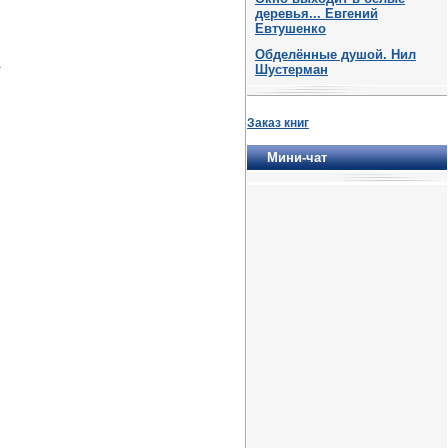
деревья... Евгений
Евтушенко
Обделённые душой. Нил
.
Шустерман
Заказ книг
Мини-чат