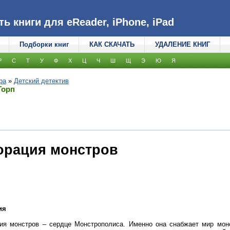
 книги для eReader, iPhone, iPad
Подборки книг
КАК СКАЧАТЬ
УДАЛЕНИЕ КНИГ
Р
С
Т
У
Ф
Х
Ц
Ч
Ш
Щ
Э
Ю
Я
ра
»
Детский детектив
Торп
порация монстров
ия
ия монстров – сердце Монстрополиса. Именно она снабжает мир монс