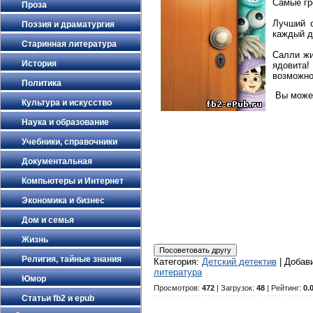
Самые гр
Проза
Лучший с
Поэзия и драматургия
каждый д
Старинная литература
Салли жи
История
ядовита!
возможно,
Политика
Вы может
Культура и искусство
Наука и образование
Учебники, справочники
Документальная
Компьютеры и Интернет
Экономика и бизнес
Дом и семья
Жизнь
Религия, тайные знания
Категория
:
Детский детектив
|
Добав
литература
Юмор
Просмотров
:
472
|
Загрузок
:
48
|
Рейтинг
:
0.
Статьи fb2 и epub