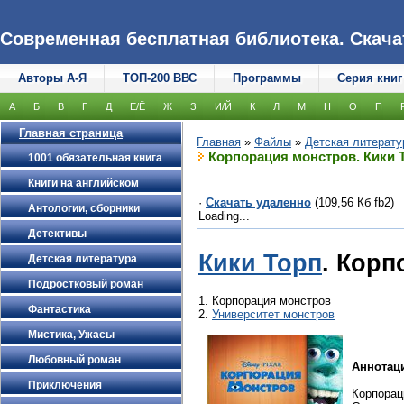
Современная бесплатная библиотека. Скачать
Авторы А-Я
ТОП-200 ВВС
Программы
Серия книг
А
Б
В
Г
Д
Е/Ё
Ж
З
И/Й
К
Л
М
Н
О
П
Главная страница
Главная
»
Файлы
»
Детская литерату
Корпорация монстров. Кики 
1001 обязательная книга
Книги на английском
·
Скачать удаленно
(109,56 Кб fb2)
Антологии, сборники
Loading...
Детективы
Кики Торп
. Кор
Детская литература
Подростковый роман
1. Корпорация монстров
Фантастика
2.
Университет монстров
Мистика, Ужасы
Любовный роман
Аннотац
Приключения
Корпорац