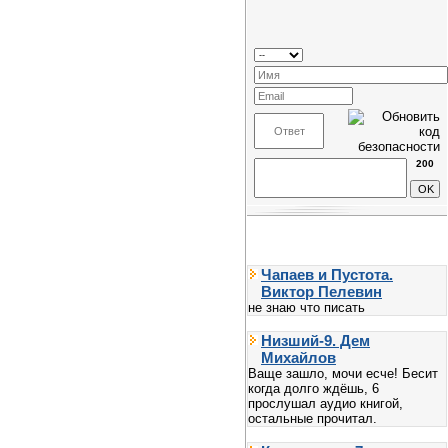
200
Чапаев и Пустота.
Виктор Пелевин
не знаю что писать
Низший-9. Дем
Михайлов
Ваще зашло, мочи есче! Бесит
когда долго ждёшь, 6
прослушал аудио книгой,
остальные прочитал.