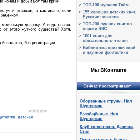
о ночам и добывают там крики.
ТОП-100 журнала Тайм
огуч и отважен, а как иначе, если
155 хороших детских книг.
 ребёнком.
Русские писатели
ТОП-200 лучших книг по
 маленькую девочку. А ведь она же
версии BBC
 от этого жуткого существа? Хотя,
1001 книга для
обязательного чтения
 бесплатно, без регистрации.
Библиотека приключений
и научной фантастики
Мы ВКонтакте
Сейчас просматривают
Оборванные струны. Нил
Шустерман
Разобщённые. Нил
детектив
,
детская
Шустерман
Клуб холостяков. Даниэла
Стил
Окно выходит в белые