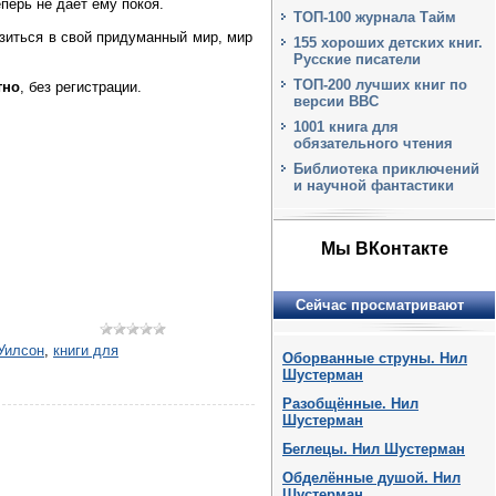
еперь не даёт ему покоя.
ТОП-100 журнала Тайм
рузиться в свой придуманный мир, мир
155 хороших детских книг.
Русские писатели
ТОП-200 лучших книг по
тно
, без регистрации.
версии BBC
1001 книга для
обязательного чтения
Библиотека приключений
и научной фантастики
Мы ВКонтакте
Сейчас просматривают
Уилсон
,
книги для
Оборванные струны. Нил
Шустерман
Разобщённые. Нил
Шустерман
Беглецы. Нил Шустерман
Обделённые душой. Нил
Шустерман