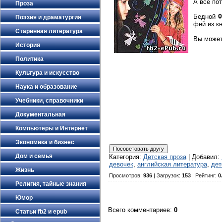
А все пот
Проза
Бедной Ф
Поэзия и драматургия
фей из к
Старинная литература
Вы може
История
Политика
Культура и искусство
Наука и образование
Учебники, справочники
Документальная
Компьютеры и Интернет
Экономика и бизнес
Дом и семья
Категория
:
Детская проза
|
Добавил
:
девочек
,
английская литература
,
дет
Жизнь
Просмотров
:
936
|
Загрузок
:
153
|
Рейтинг
:
0
Религия, тайные знания
Юмор
Всего комментариев
:
0
Статьи fb2 и epub