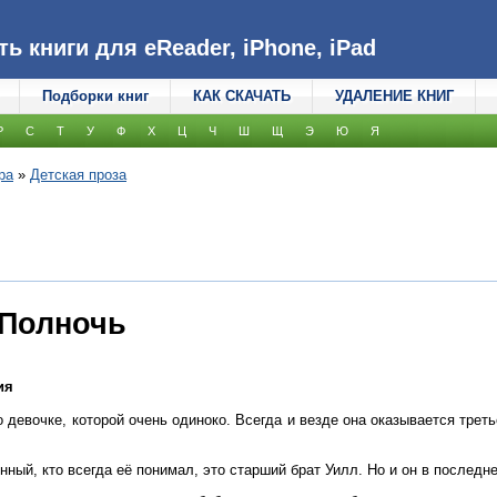
 книги для eReader, iPhone, iPad
Подборки книг
КАК СКАЧАТЬ
УДАЛЕНИЕ КНИГ
Р
С
Т
У
Ф
Х
Ц
Ч
Ш
Щ
Э
Ю
Я
ра
»
Детская проза
 Полночь
ия
о девочке, которой очень одиноко. Всегда и везде она оказывается трет
нный, кто всегда её понимал, это старший брат Уилл. Но и он в последн