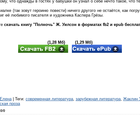
ому, что однажды в гостях у бабушки он узнал о себе нечто такое, что т
иалке (так зовут героиню повести) ничего другого не остаётся, как пог
ниг её любимого писателя и художника Каспера Грёзы.
те
скачать книгу "Полночь" Ж. Уилсон в форматах fb2 и epub беспла
(1,28 Мб) (1,29 Мб)
Елена
|
Теги
:
современная литература
,
зарубежная литература
,
Жаклин 
ская проза
.0
/
0