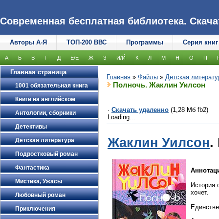
Современная бесплатная библиотека. Скачать
Авторы А-Я
ТОП-200 ВВС
Программы
Серия книг
А
Б
В
Г
Д
Е/Ё
Ж
З
И/Й
К
Л
М
Н
О
П
Главная страница
Главная
»
Файлы
»
Детская литерату
Полночь. Жаклин Уилсон
1001 обязательная книга
Книги на английском
·
Скачать удаленно
(1,28 Мб fb2)
Антологии, сборники
Loading...
Детективы
Жаклин Уилсон
.
Детская литература
Подростковый роман
Фантастика
Аннотац
Мистика, Ужасы
История 
хочет.
Любовный роман
Единстве
Приключения