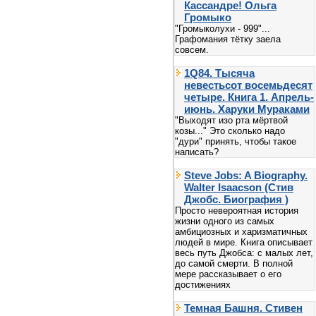
Кассандре! Ольга
Громыко
"Громыколухи - 999"...
Графомания тётку заела
совсем.
1Q84. Тысяча
невестьсот восемьдесят
четыре. Книга 1. Апрель-
июнь. Харуки Мураками
"Выходят изо рта мёртвой
козы..." Это сколько надо
"дури" принять, чтобы такое
написать?
Steve Jobs: A Biography.
Walter Isaacson (Стив
Джобс. Биография )
Просто невероятная история
жизни одного из самых
амбициозных и харизматичных
людей в мире. Книга описывает
весь путь Джобса: с малых лет,
до самой смерти. В полной
мере рассказывает о его
достижениях
Темная Башня. Стивен