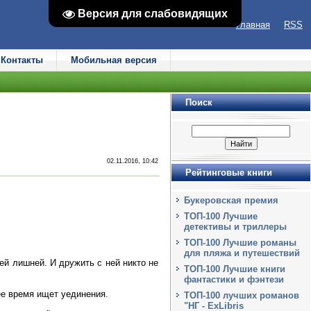
Версия для слабовидящих
Версия для слабовидящих
Главная
RSS
Контакты
Мобильная версия
Поиск
02.11.2016, 10:42
Рейтинговые книги
Букеровская премия
ТОП-100 Лучшие
детективы и триллеры
ТОП-100 Лучшие романы
для пляжа и путешествий
ьей лишней. И дружить с ней никто не
ТОП-100 Лучшие книги
фантастики и фэнтези
ее время ищет уединения.
ТОП-100 лучших романов
"НГ - ExLibris