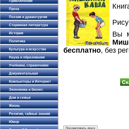
Приключения
Книг
Проза
Поэзия и драматургия
Рису
Старинная литература
Вы 
История
Миш
Политика
бесплатно
, без ре
Культура и искусство
Наука и образование
Учебники, справочники
Документальная
Компьютеры и Интернет
Экономика и бизнес
Дом и семья
Жизнь
Религия, тайные знания
Юмор