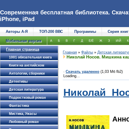
Современная бесплатная библиотека. Скачат
iPhone, iPad
Авторы А-Я
ТОП-200 ВВС
Программы
Серия книг
Мобильная версия
А
Б
В
Г
Д
Е/Ё
Ж
З
И/Й
К
Главная страница
Главная
»
Файлы
»
Детская литерату
Николай Носов. Мишкина ка
1001 обязательная книга
Книги на английском
·
Скачать удаленно
(1,03 Мб fb2)
Антологии, сборники
Loading...
Детективы
Николай Но
Детская литература
Подростковый роман
Фантастика
Мистика, Ужасы
Анн
Любовный роман