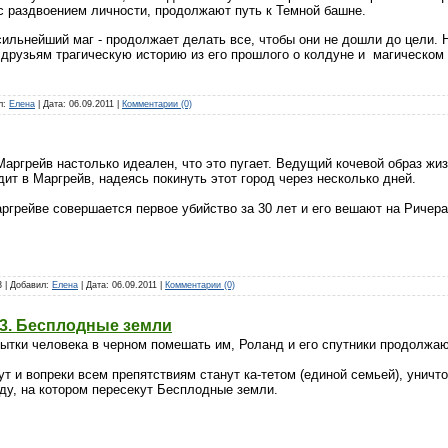
с раздвоением личности, продолжают путь к Темной башне.
сильнейший маг - продолжает делать все, чтобы они не дошли до цели.
 друзьям трагическую историю из его прошлого о колдуне и магическом
ил:
Елена
| Дата:
06.09.2011
|
Комментарии (0)
аргрейв настолько идеален, что это пугает. Ведущий кочевой образ жиз
дит в Маргрейв, надеясь покинуть этот город через несколько дней.
ргрейве совершается первое убийство за 30 лет и его вешают на Ричера
3 | Добавил:
Елена
| Дата:
06.09.2011
|
Комментарии (0)
-3. Бесплодные земли
ытки человека в черном помешать им, Роланд и его спутники продолжаю
т и вопреки всем препятствиям станут ка-тетом (единой семьей), уничто
у, на котором пересекут Бесплодные земли.