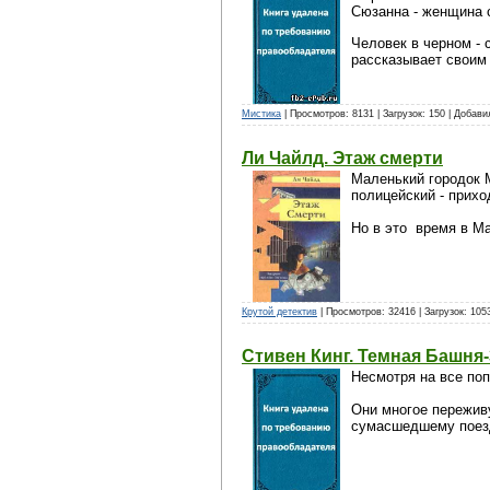
Сюзанна - женщина 
Человек в черном - 
рассказывает своим
Мистика
| Просмотров: 8131 | Загрузок: 150 | Добав
Ли Чайлд. Этаж смерти
Маленький городок М
полицейский - прихо
Но в это время в Ма
Крутой детектив
| Просмотров: 32416 | Загрузок: 105
Стивен Кинг. Темная Башня
Несмотря на все поп
Они многое переживу
сумасшедшему поезд