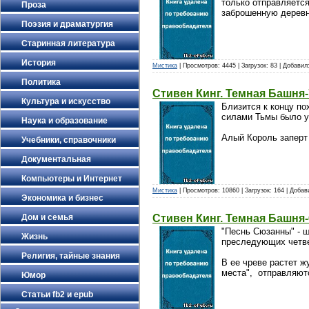
только отправляется
Проза
заброшенную деревн
Поэзия и драматургия
Старинная литература
История
Мистика
| Просмотров: 4445 | Загрузок: 83 | Добавил
Политика
Стивен Кинг. Темная Башня-
Культура и искусство
Близится к концу по
силами Тьмы было уг
Наука и образование
Алый Король заперт 
Учебники, справочники
Документальная
Компьютеры и Интернет
Мистика
| Просмотров: 10860 | Загрузок: 164 | Доба
Экономика и бизнес
Стивен Кинг. Темная Башня
Дом и семья
"Песнь Сюзанны" - ш
Жизнь
преследующих четве
Религия, тайные знания
В ее чреве растет ж
места", отправляют
Юмор
Статьи fb2 и epub