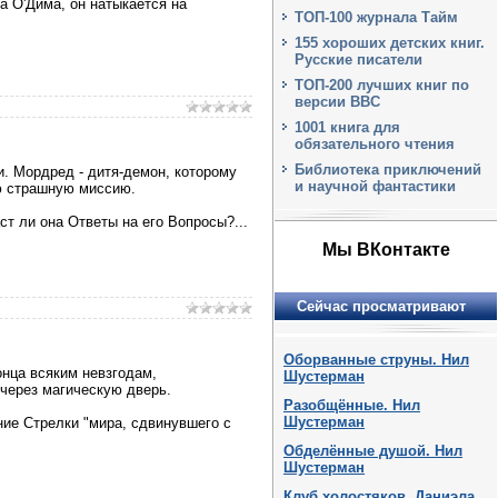
а О'Дима, он натыкается на
ТОП-100 журнала Тайм
155 хороших детских книг.
Русские писатели
ТОП-200 лучших книг по
версии BBC
1001 книга для
обязательного чтения
Библиотека приключений
и. Мордред - дитя-демон, которому
и научной фантастики
ою страшную миссию.
т ли она Ответы на его Вопросы?...
Мы ВКонтакте
Сейчас просматривают
Оборванные струны. Нил
онца всяким невзгодам,
Шустерман
через магическую дверь.
Разобщённые. Нил
Шустерман
ние Стрелки "мира, сдвинувшего с
Обделённые душой. Нил
Шустерман
Клуб холостяков. Даниэла