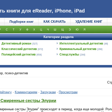
 книги для eReader, iPhone, iPad
Подборки книг
КАК СКАЧАТЬ
УДАЛЕНИЕ КНИГ
Р
С
Т
У
Ф
Х
Ц
Ч
Ш
Щ
Э
Ю
Я
Категории раздела
Детективный роман
Интеллектуальный детектив
[527]
[48]
Классический детектив
Криминальный детектив
[672]
[266]
Полицейский детектив
Спецслужбы
[654]
[244]
р, психо-детектив
Ст
ейтингу
·
Комментариям
·
Загрузкам
·
Просмотрам
. Смиренные сестры Элурии
иренные сестры Элурии" происходят в период, когда еще молодой Ролан