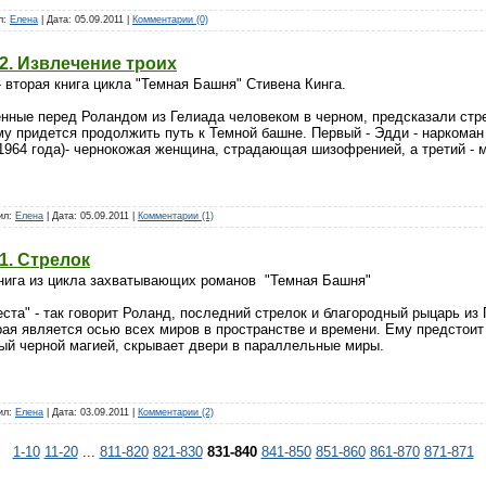
ил:
Елена
| Дата:
05.09.2011
|
Комментарии (0)
2. Извлечение троих
- вторая книга цикла "Темная Башня" Стивена Кинга.
нные перед Роландом из Гелиада человеком в черном, предсказали стре
му придется продолжить путь к Темной башне. Первый - Эдди - наркоман 
1964 года)- чернокожая женщина, страдающая шизофренией, а третий - 
вил:
Елена
| Дата:
05.09.2011
|
Комментарии (1)
1. Стрелок
 книга из цикла захватывающих романов "Темная Башня"
ста" - так говорит Роланд, последний стрелок и благородный рыцарь из 
ая является осью всех миров в пространстве и времени. Ему предстоит 
ый черной магией, скрывает двери в параллельные миры.
вил:
Елена
| Дата:
03.09.2011
|
Комментарии (2)
1-10
11-20
...
811-820
821-830
831-840
841-850
851-860
861-870
871-871