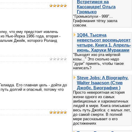
Встретимся на
Кассандре! Ольга
Громыко
"Громыколухи - 999"...
Графомания тётку заела
совсем.
лку, что ему предстоит извлечь
1Q84. Тысяча
из Нью-Йорка 1986 года, вторая -
невестьсот восемьдесят
мальчик Джейк, которого Роланд
четыре. Книга 1. Апрель-
июнь. Харуки Мураками
"Выходят изо рта мёртвой
козы..." Это сколько надо
"дури" принять, чтобы такое
написать?
Steve Jobs: A Biography.
Walter Isaacson (Стив
Гелиада. Его главная цель - дойти до
Джобс. Биография )
путь долгий и опасный, потому что
Просто невероятная история
жизни одного из самых
амбициозных и харизматичных
людей в мире. Книга описывает
весь путь Джобса: с малых лет,
до самой смерти. В полной
мере рассказывает о его
достижениях