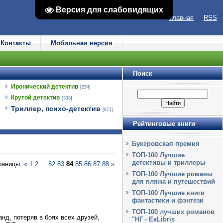
Версия для слабовидящих
Версия для слабовидящих
Главная
RSS
Контакты
Мобильная версия
Поиск
Иронический детектив
[254]
Крутой детектив
[338]
Триллер, психо-детектив
[871]
Рейтинговые книги
Букеровская премия
ТОП-100 Лучшие
детективы и триллеры
раницы
:
«
1
2
...
82
83
84
85
86
87
88
»
ТОП-100 Лучшие романы
для пляжа и путешествий
ТОП-100 Лучшие книги
фантастики и фэнтези
ТОП-100 лучших романов
д, потеряв в боях всех друзей,
"НГ - ExLibris