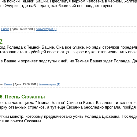
 на поиски Темной Башни. Преследуя верхом человека в черном, Уолтер
ю Элурию, где наблюдает, как бродячий пес поедает трупы.
:
Елена
| Дата:
14.09.2011
|
Комментарии (0)
7
ход Роланда к Темной Башне. Она все ближе, но ряды стрелков поредел
отовано станть убийцей своего отца - вырос и уже готов исполнить св
в Башне и охраняет подступы к ней, но Темная Башня ждет Роланда. Дас
вил:
Елена
| Дата:
13.09.2011
|
Комментарии (1)
-6. Песнь Сюзанны
естая часть цикла "Темная Башня" Стивена Кинга. Казалось, и так нет к
рку отважных стрелков, а тут еще Сюзанна бесследно пропала, пройдя 
уткий монстр, которому предначертано убить Роланда Дискейна. Послед
ся на поиски Сюзанны.