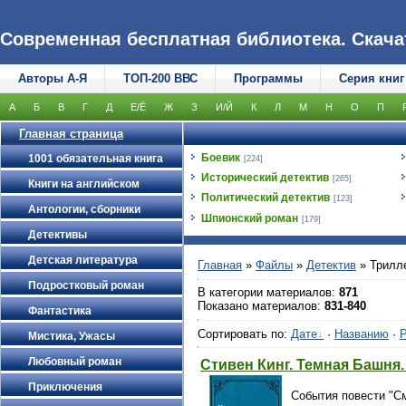
Современная бесплатная библиотека. Скачать
Авторы А-Я
ТОП-200 ВВС
Программы
Серия книг
А
Б
В
Г
Д
Е/Ё
Ж
З
И/Й
К
Л
М
Н
О
П
Главная страница
Боевик
1001 обязательная книга
[224]
Исторический детектив
[265]
Книги на английском
Политический детектив
[123]
Антологии, сборники
Шпионский роман
[179]
Детективы
Детская литература
Главная
»
Файлы
»
Детектив
» Трилле
Подростковый роман
В категории материалов
:
871
Показано материалов
:
831-840
Фантастика
Сортировать по
:
Дате
·
Названию
·
Р
Мистика, Ужасы
Любовный роман
Стивен Кинг. Темная Башня
Приключения
События повести "См