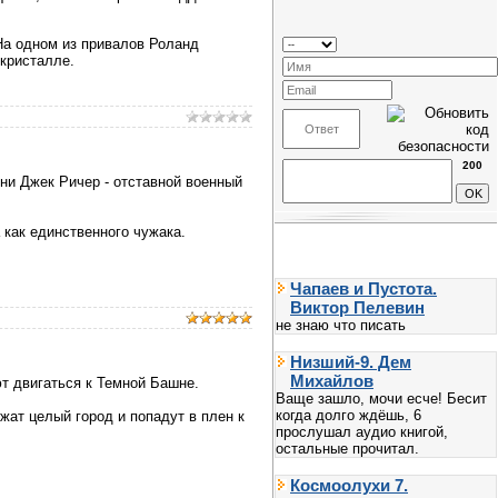
 На одном из привалов Роланд
 кристалле.
200
ни Джек Ричер - отставной военный
 как единственного чужака.
Чапаев и Пустота.
Виктор Пелевин
не знаю что писать
Низший-9. Дем
Михайлов
т двигаться к Темной Башне.
Ваще зашло, мочи есче! Бесит
когда долго ждёшь, 6
жат целый город и попадут в плен к
прослушал аудио книгой,
остальные прочитал.
Космоолухи 7.