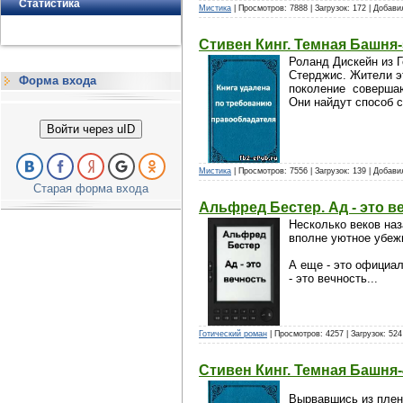
Статистика
Мистика
| Просмотров: 7888 | Загрузок: 172 | Добав
Стивен Кинг. Темная Башня-
Роланд Дискейн из Г
Стерджис. Жители э
Форма входа
поколение совершают
Они найдут способ 
Войти через uID
Мистика
| Просмотров: 7556 | Загрузок: 139 | Добав
Старая форма входа
Альфред Бестер. Ад - это в
Несколько веков наз
вполне уютное убеж
А еще - это официал
- это вечность...
Готический роман
| Просмотров: 4257 | Загрузок: 52
Стивен Кинг. Темная Башня-
Вырвавшись из плен