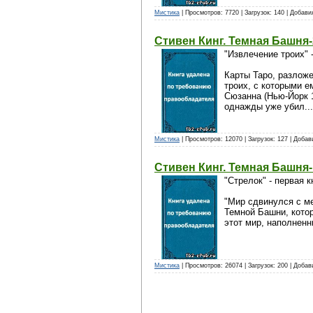
Мистика
| Просмотров: 7720 | Загрузок: 140 | Добав
Стивен Кинг. Темная Башня-
"Извлечение троих" 
Карты Таро, разложе
троих, с которыми е
Сюзанна (Нью-Йорк 
однажды уже убил...
Мистика
| Просмотров: 12070 | Загрузок: 127 | Доба
Стивен Кинг. Темная Башня-
"Стрелок" - первая
"Мир сдвинулся с ме
Темной Башни, котор
этот мир, наполненн
Мистика
| Просмотров: 26074 | Загрузок: 200 | Доба