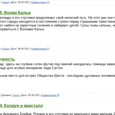
ил:
Елена
| Дата:
09.09.2011
|
Комментарии (0)
5. Волки Кальи
елиада и его спутники продолжают свой нелегкий путь. На этот раз они
того города находятся в постоянном страхе перед страшными таинствен
 набеги на окрестные селения и забирают детей. Силы тьмы сильны, но
справиться с Волками Кальи.
ил:
Елена
| Дата:
08.09.2011
|
Комментарии (0)
ечность
ад здесь на глубине сотен футов под землей находилась темница замка
ище для особых вечеринок леди Саттон.
ьное место для встреч Общества Шести - последних духовных потомков 
4 | Добавил:
Елена
| Дата:
06.09.2011
|
Комментарии (0)
4. Колдун и кристалл
а безумного Блейна, Роланд и его спутники из реального мира мальчик