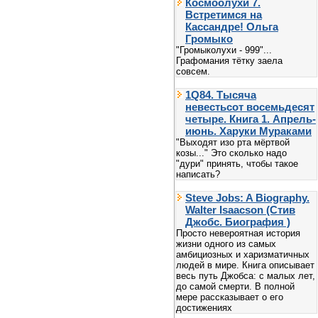
Космоолухи 7.
Встретимся на
Кассандре! Ольга
Громыко
"Громыколухи - 999"...
Графомания тётку заела
совсем.
1Q84. Тысяча
невестьсот восемьдесят
четыре. Книга 1. Апрель-
июнь. Харуки Мураками
"Выходят изо рта мёртвой
козы..." Это сколько надо
"дури" принять, чтобы такое
написать?
Steve Jobs: A Biography.
Walter Isaacson (Стив
Джобс. Биография )
Просто невероятная история
жизни одного из самых
амбициозных и харизматичных
людей в мире. Книга описывает
весь путь Джобса: с малых лет,
до самой смерти. В полной
мере рассказывает о его
достижениях