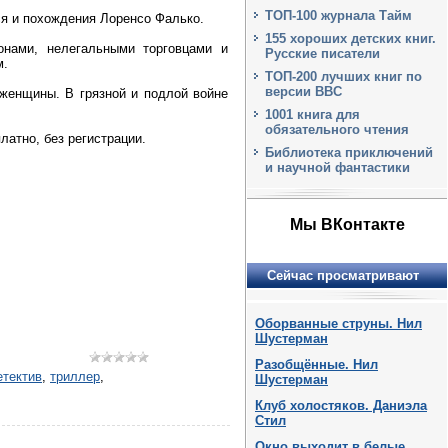
ТОП-100 журнала Тайм
ся и похождения Лоренсо Фалько.
155 хороших детских книг.
онами, нелегальными торговцами и
Русские писатели
м.
ТОП-200 лучших книг по
версии BBC
 женщины. В грязной и подлой войне
1001 книга для
обязательного чтения
латно, без регистрации.
Библиотека приключений
и научной фантастики
Мы ВКонтакте
Сейчас просматривают
Оборванные струны. Нил
Шустерман
Разобщённые. Нил
етектив
,
триллер
,
Шустерман
Клуб холостяков. Даниэла
Стил
Окно выходит в белые