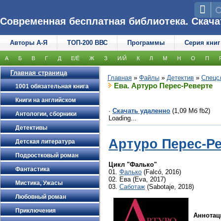
Современная бесплатная библиотека. Скачать
Авторы А-Я
ТОП-200 ВВС
Программы
Серия книг
А
Б
В
Г
Д
Е/Ё
Ж
З
И/Й
К
Л
М
Н
О
П
Главная страница
Главная
»
Файлы
»
Детектив
»
Спецс
Ева. Артуро Перес-Реверте
1001 обязательная книга
Книги на английском
·
Скачать удаленно
(1,09 Мб fb2)
Антологии, сборники
Loading...
Детективы
Артуро Перес-Р
Детская литература
Подростковый роман
Цикл "Фалько"
Фантастика
01.
Фалько
(Falcó, 2016)
02. Ева (Eva, 2017)
Мистика, Ужасы
03.
Саботаж
(Sabotaje, 2018)
Любовный роман
Приключения
Аннотац