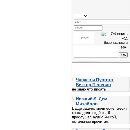
200
Чапаев и Пустота.
Виктор Пелевин
не знаю что писать
Низший-9. Дем
Михайлов
Ваще зашло, мочи есче! Бесит
когда долго ждёшь, 6
прослушал аудио книгой,
остальные прочитал.