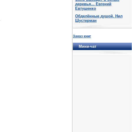
деревья... Евгений
Евтушенко
Обделённые душой. Нил
.
Шустерман
Заказ книг
Мини-чат