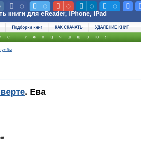
 книги для eReader, iPhone, iPad
Подборки книг
КАК СКАЧАТЬ
УДАЛЕНИЕ КНИГ
Р
С
Т
У
Ф
Х
Ц
Ч
Ш
Щ
Э
Ю
Я
лужбы
еверте
. Ева
ия