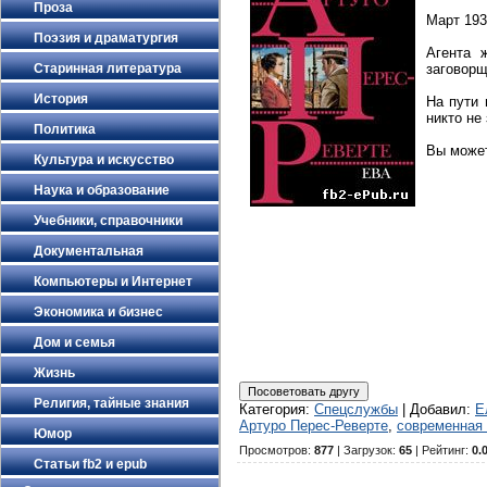
Проза
Март 193
Поэзия и драматургия
Агента 
Старинная литература
заговорщ
История
На пути 
никто не
Политика
Вы может
Культура и искусство
Наука и образование
Учебники, справочники
Документальная
Компьютеры и Интернет
Экономика и бизнес
Дом и семья
Жизнь
Религия, тайные знания
Категория
:
Спецслужбы
|
Добавил
:
Е
Артуро Перес-Реверте
,
современная 
Юмор
Просмотров
:
877
|
Загрузок
:
65
|
Рейтинг
:
0.
Статьи fb2 и epub