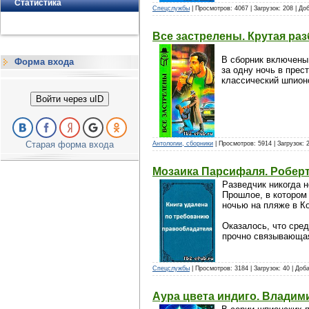
Статистика
Спецслужбы
| Просмотров: 4067 | Загрузок: 208 | Д
Все застрелены. Крутая раз
В сборник включены
Форма входа
за одну ночь в прес
классический шпионс
Войти через uID
Старая форма входа
Антологии, сборники
| Просмотров: 5914 | Загрузок: 
Мозаика Парсифаля. Робер
Разведчик никогда 
Прошлое, в котором
ночью на пляже в Ко
Оказалось, что сре
прочно связывающа
Спецслужбы
| Просмотров: 3184 | Загрузок: 40 | Доб
Аура цвета индиго. Влади