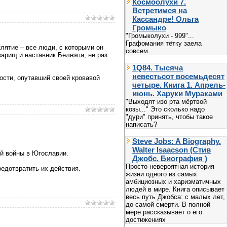
Космоолухи 7.
Встретимся на
Кассандре! Ольга
Громыко
"Громыколухи - 999"...
Графомания тётку заела
лятие – все люди, с которыми он
совсем.
варищ и наставник Белнэпа, не раз
1Q84. Тысяча
невестьсот восемьдесят
ости, опутавший своей кровавой
четыре. Книга 1. Апрель-
июнь. Харуки Мураками
"Выходят изо рта мёртвой
козы..." Это сколько надо
"дури" принять, чтобы такое
написать?
Steve Jobs: A Biography.
Walter Isaacson (Стив
ой войны в Югославии.
Джобс. Биография )
Просто невероятная история
редотвратить их действия.
жизни одного из самых
амбициозных и харизматичных
людей в мире. Книга описывает
весь путь Джобса: с малых лет,
до самой смерти. В полной
мере рассказывает о его
достижениях