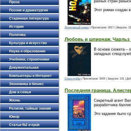
разных стран разыск
Проза
Этот роман создан в
Поэзия и драматургия
Старинная литература
История
Детективный роман
| Просмотров: 3917 | Загрузок: 2
Политика
Любовь и шпионаж. Чарльз
Культура и искусство
В основе сюжета – 
Наука и образование
западных спецслужб
Учебники, справочники
Документальная
Компьютеры и Интернет
Спецслужбы
| Просмотров: 5005 | Загрузок: 231 | Д
Экономика и бизнес
Последняя граница. Алисте
Дом и семья
Секретный агент Ве
Жизнь
разработчика баллис
Религия, тайные знания
Это задание было ср
Юмор
Статьи fb2 и epub