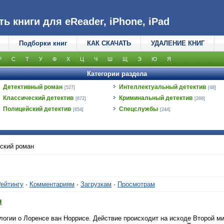
 книги для eReader, iPhone, iPad
Подборки книг
КАК СКАЧАТЬ
УДАЛЕНИЕ КНИГ
Р
С
Т
У
Ф
Х
Ц
Ч
Ш
Щ
Э
Ю
Я
Категории раздела
Детективный роман
Интеллектуальный детектив
[527]
[48]
Классический детектив
Криминальный детектив
[672]
[266]
Полицейский детектив
Спецслужбы
[654]
[244]
ский роман
ейтингу
·
Комментариям
·
Загрузкам
·
Просмотрам
н
логии о Лоренсе ван Норрисе. Действие происходит на исходе Второй ми