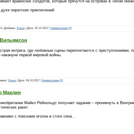
ивают вражеских солдатов, которые прячутся на островах в Тихом океан
 духе пиратских приключений.
14 | Добавил:
Елена
| Дата:
25.10.2017
|
Комментарии (0)
 Вильямсон
острая интрига, где любовные сцены переплетаются с преступлениями, 
 накануне первой мировой войны.
обавил:
Елена
| Дата:
09.10.2017
|
Комментарии (0)
р Маклин
ликобритании Майкл Рейнольдс получает задание – проникнуть в Венгри
тических ракет.
авнимо с поисками иголки в стоге сена...