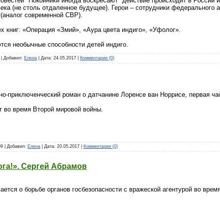
овестей "Покойники иногда воскресают" действие происходит в России 
ека (не столь отдаленное будущее). Герои – сотрудники федерального 
(аналог современной СВР).
ех книг: «Операция «Змий», «Аура цвета индиго», «Уфолог».
тся необычные способности детей индиго.
8 | Добавил:
Елена
| Дата:
24.05.2017
|
Комментарии (0)
о-приключенческий роман о датчанине Лоренсе ван Норрисе, первая час
т во время Второй мировой войны.
99 | Добавил:
Елена
| Дата:
20.05.2017
|
Комментарии (0)
ога!». Сергей Абрамов
ается о борьбе органов госбезопасности с вражеской агентурой во врем