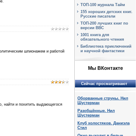
е.
ТОП-100 журнала Тайм
155 хороших детских книг.
Русские писатели
ТОП-200 лучших книг по
версии BBC
1001 книга для
обязательного чтения
Библиотека приключений
и научной фантастики
политическим шпионажем и работой
Мы ВКонтакте
Сейчас просматривают
Оборванные струны. Нил
Шустерман
ю, найти и похитить выдающегося
Разобщённые. Нил
Шустерман
Клуб холостяков. Даниэла
Стил
Окно выходит в белые