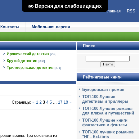
Версия для слабовидящих
Версия для слабовидящих
Главная
RSS
Контакты
Мобильная версия
Поиск
Иронический детектив
[254]
Крутой детектив
[338]
Триллер, психо-детектив
[871]
Рейтинговые книги
Букеровская премия
ТОП-100 Лучшие
детективы и триллеры
Страницы
:
«
1
2
3
4
5
...
17
18
»
ТОП-100 Лучшие романы
для пляжа и путешествий
ТОП-100 Лучшие книги
фантастики и фэнтези
ТОП-100 лучших романов
ровой войны. Три союзника из
"НГ - ExLibris