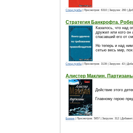
Спецслужбы
| Просмотров: 6310 | Загрузок: 260 | Д
Стратегия Банкрофта. Робе
Казалось, что над о
дружил или кого он 
спасавший его от см
Но теперь и над ним
сетью весь мир, по
Спецслужбы
| Просмотров: 3139 | Загрузок: 43 | Доб
Алистер Маклин. Партизан
Действие этого дет
Главному герою пред
Боевик
| Просмотров: 5857 | Загрузок: 312 | Добавил