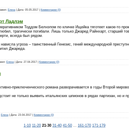
обавил:
Елена
| Дата:
05.05.2017
|
Комментарии (0)
рт Ладлэм
перативником Тоддом Белнэпом по кличке Ищейка тяготеет какое-то прок
любил, трагически погибали. Лишь только Джаред Райнхарт, старший то
ерти, всегда был рядом.
 нависла угроза – таинственный Генезис, гений международной преступн
хитил Джареда.
авил:
Елена
| Дата:
27.04.2017
|
Комментарии (0)
ы
ективно-приключенческого романа разворачивается в годы Второй миров
стоит не только выявить итальянских шпионов в рядах партизан, но и п
:
Елена
| Дата:
23.04.2017
|
Комментарии (0)
1-10
11-20
21-30
31-40
41-50
...
161-170
171-179