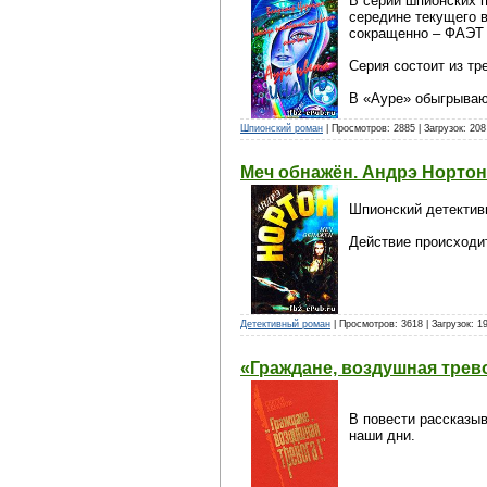
В серии шпионских п
середине текущего в
сокращенно – ФАЭТ 
Серия состоит из тр
В «Ауре» обыгрываю
Шпионский роман
| Просмотров: 2885 | Загрузок: 20
Меч обнажён. Андрэ Нортон
Шпионский детективн
Действие происходи
Детективный роман
| Просмотров: 3618 | Загрузок: 1
«Граждане, воздушная трев
В повести рассказыв
наши дни.