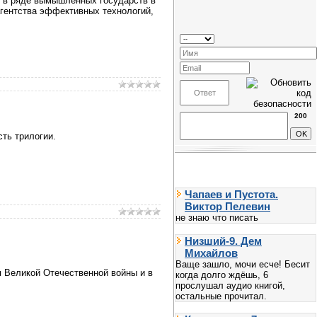
и в ряде вымышленных государств в
агентства эффективных технологий,
200
ть трилогии.
Чапаев и Пустота.
Виктор Пелевин
не знаю что писать
Низший-9. Дем
Михайлов
Ваще зашло, мочи есче! Бесит
я Великой Отечественной войны и в
когда долго ждёшь, 6
прослушал аудио книгой,
остальные прочитал.