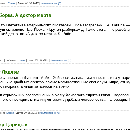
обавил:
Елена
| Дата:
04.10.2017
|
Комментарии (0)
борка. А доктор мертв
 три детектива американских писателей: «Все застрелены» Ч. Хаймса —
тупном районе Нью-Йорка, «Крутая разборка» Д. Гамильтона — о разобла
кий детектив «А доктор мертв» К. Райс.
243 | Добавил:
Елена
| Дата:
26.06.2017
|
Комментарии (0)
т Ладлэм
не становится бывшим. Майкл Хейвелок испытал истинность этого утвер
 он был двойным агентом самых могущественных спецслужб мира, отнюд
ста-Брава, а лишь затаилось на время.
ди отрывочных воспоминаний в мозгу Хейвелока спрятан ключ – кодовая 
я его с невидимым манипулятором судьбами человечества – зловещи
авил:
Елена
| Дата:
20.06.2017
|
Комментарии (0)
мир Царицын