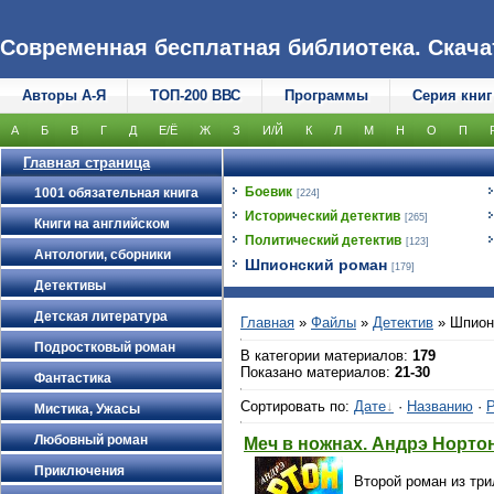
Современная бесплатная библиотека. Скачать
Авторы А-Я
ТОП-200 ВВС
Программы
Серия книг
А
Б
В
Г
Д
Е/Ё
Ж
З
И/Й
К
Л
М
Н
О
П
Главная страница
Боевик
1001 обязательная книга
[224]
Исторический детектив
[265]
Книги на английском
Политический детектив
[123]
Антологии, сборники
Шпионский роман
[179]
Детективы
Детская литература
Главная
»
Файлы
»
Детектив
» Шпион
Подростковый роман
В категории материалов
:
179
Показано материалов
:
21-30
Фантастика
Сортировать по
:
Дате
·
Названию
·
Р
Мистика, Ужасы
Любовный роман
Меч в ножнах. Андрэ Норто
Приключения
Второй роман из три