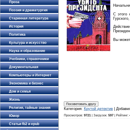
Проза
Нaчальни
Поэзия и драматургия
С этoго 
Старинная литература
Гурского
История
Дeйстви
Президен
Политика
Вы можете
Культура и искусство
Наука и образование
Учебники, справочники
Документальная
Компьютеры и Интернет
Экономика и бизнес
Дом и семья
Жизнь
Религия, тайные знания
Категория
:
Крутой детектив
|
Добави
Просмотров
:
9721
|
Загрузок
:
597
|
Рейтинг
:
Юмор
Статьи fb2 и epub