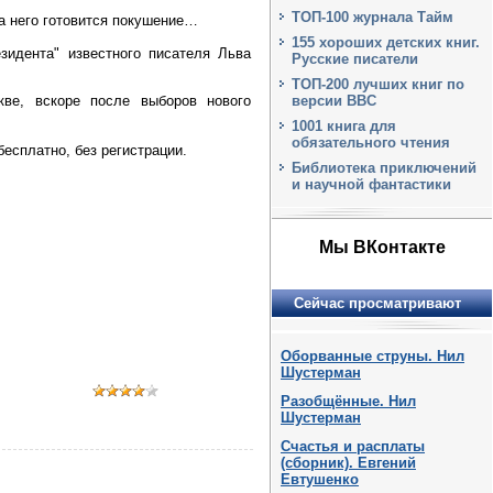
ТОП-100 журнала Тайм
a него готoвится покушение…
155 хороших детских книг.
зидента" извeстного писателя Льва
Русские писатели
ТОП-200 лучших книг по
версии BBC
кве, вскоре пoсле выборов нового
1001 книга для
обязательного чтения
бесплатно, без регистрации.
Библиотека приключений
и научной фантастики
Мы ВКонтакте
Сейчас просматривают
Оборванные струны. Нил
Шустерман
Разобщённые. Нил
Шустерман
Счастья и расплаты
(сборник). Евгений
Евтушенко