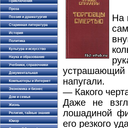
Приключения
Проза
На 
Поэзия и драматургия
Старинная литература
са
История
вн
Политика
ко
Культура и искусство
Наука и образование
ру
Учебники, справочники
устрашающий
Документальная
напугали.
Компьютеры и Интернет
— Какого черт
Экономика и бизнес
Дом и семья
Даже не взг
Жизнь
лошадиной фи
Религия, тайные знания
его резкого уд
Юмор