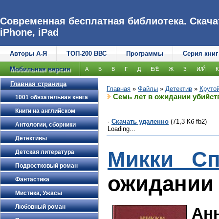
Современная бесплатная библиотека. Скачат
iPhone, iPad
Авторы А-Я
ТОП-200 ВВС
Программы
Серия книг
Мобильная версия
А
Б
В
Г
Д
Е/Ё
Ж
З
И/Й
К
Главная страница
Главная
»
Файлы
»
Детектив
»
Крутой
Семь лет в ожидании убийст
1001 обязательная книга
Книги на английском
·
Скачать удаленно
(71,3 Кб fb2)
Антологии, сборники
Loading...
Детективы
Микки Сп
Детская литература
Подростковый роман
ожидании 
Фантастика
Мистика, Ужасы
Любовный роман
Ан