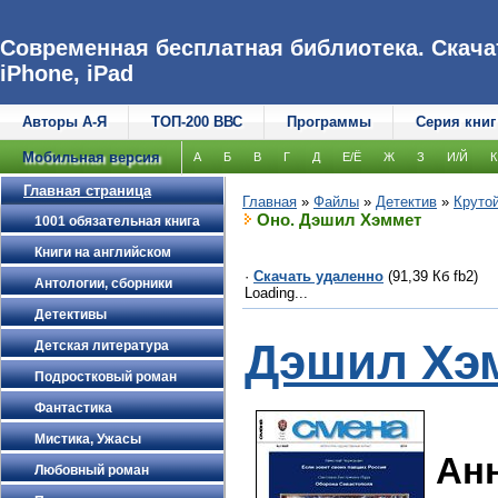
Современная бесплатная библиотека. Скачат
iPhone, iPad
Авторы А-Я
ТОП-200 ВВС
Программы
Серия книг
Мобильная версия
А
Б
В
Г
Д
Е/Ё
Ж
З
И/Й
К
Главная страница
Главная
»
Файлы
»
Детектив
»
Крутой
Оно. Дэшил Хэммет
1001 обязательная книга
Книги на английском
·
Скачать удаленно
(91,39 Кб fb2)
Антологии, сборники
Loading...
Детективы
Дэшил Хэ
Детская литература
Подростковый роман
Фантастика
Мистика, Ужасы
Ан
Любовный роман