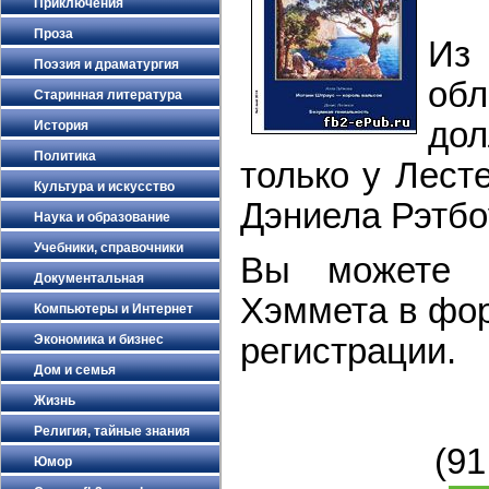
Приключения
Проза
Из
Поэзия и драматургия
об
Старинная литература
до
История
Политика
только у Лест
Культура и искусство
Дэниела Рэтбо
Наука и образование
Учебники, справочники
Вы можете с
Документальная
Хэммета в фор
Компьютеры и Интернет
Экономика и бизнес
регистрации.
Дом и семья
Жизнь
Религия, тайные знания
(9
Юмор