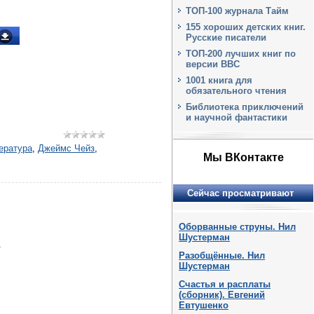
ТОП-100 журнала Тайм
155 хороших детских книг.
Русские писатели
ТОП-200 лучших книг по
версии BBC
1001 книга для
обязательного чтения
Библиотека приключений
и научной фантастики
ература
,
Джеймс Чейз
,
Мы ВКонтакте
Сейчас просматривают
Оборванные струны. Нил
Шустерман
.
Разобщённые. Нил
Шустерман
Счастья и расплаты
(сборник). Евгений
Евтушенко