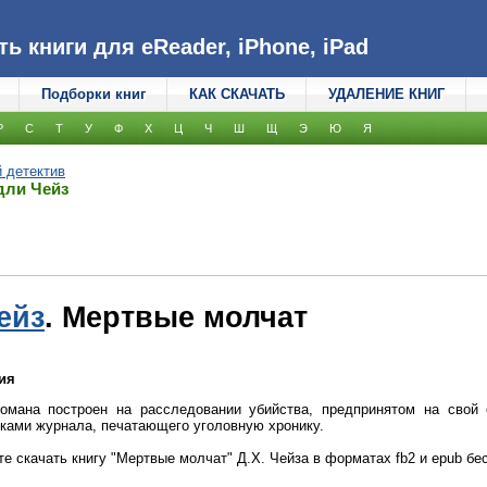
 книги для eReader, iPhone, iPad
Подборки книг
КАК СКАЧАТЬ
УДАЛЕНИЕ КНИГ
Р
С
Т
У
Ф
Х
Ц
Ч
Ш
Щ
Э
Ю
Я
 детектив
дли Чейз
ейз
. Мертвые молчат
ия
омана построен на расследовании убийства, предпринятом на свой 
ками журнала, печатающего уголовную хронику.
е скачать книгу "Мертвые молчат" Д.Х. Чейза в форматах fb2 и epub бес