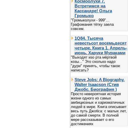
Космоолухи 7.
Встретимся на
Кассандре! Ольга
Громыко
"Громыколухи - 999"...
Графомания тётку заела
совсем.
1Q84. Тысяча
невестьсот восемьдесят
четыре. Книга 1. Апрель-
июнь. Харуки Мураками
"Выходят изо рта мёртвой
козы..." Это сколько надо
"дури" принять, чтобы такое
написать?
Steve Jobs: A Biography.
Walter Isaacson (Стив
Джобс. Биография )
Просто невероятная история
жизни одного из самых
амбициозных и харизматичных
людей в мире. Книга описывает
весь путь Джобса: с малых лет,
до самой смерти. В полной
мере рассказывает о его
достижениях