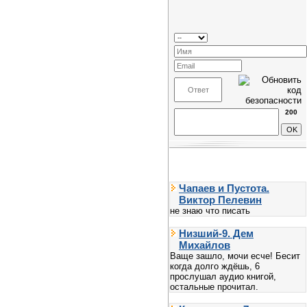
200
Чапаев и Пустота.
Виктор Пелевин
не знаю что писать
Низший-9. Дем
Михайлов
Ваще зашло, мочи есче! Бесит
когда долго ждёшь, 6
прослушал аудио книгой,
остальные прочитал.