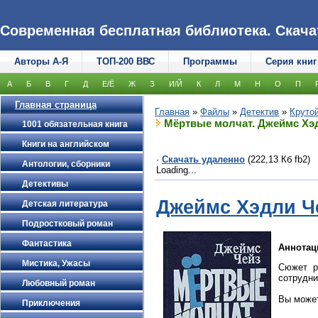
Современная бесплатная библиотека. Скачать
Авторы А-Я
ТОП-200 ВВС
Программы
Серия книг
А
Б
В
Г
Д
Е/Ё
Ж
З
И/Й
К
Л
М
Н
О
П
Главная страница
Главная
»
Файлы
»
Детектив
»
Крутой
Мёртвые молчат. Джеймс Хэ
1001 обязательная книга
Книги на английском
·
Скачать удаленно
(222,13 Кб fb2)
Антологии, сборники
Loading...
Детективы
Джеймс Хэдли Ч
Детская литература
Подростковый роман
Фантастика
Аннотац
Мистика, Ужасы
Сюжет р
сотрудни
Любовный роман
Вы может
Приключения