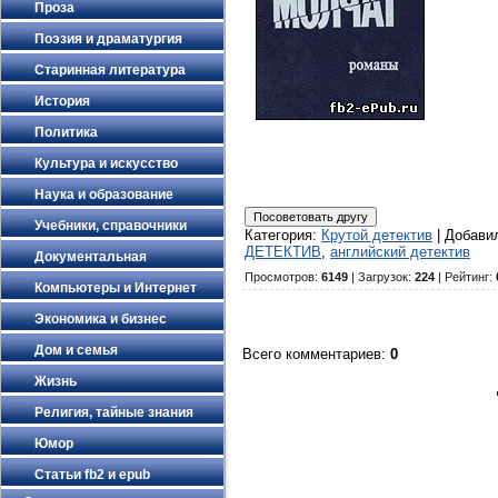
Проза
Поэзия и драматургия
Старинная литература
История
Политика
Культура и искусство
Наука и образование
Учебники, справочники
Категория
:
Крутой детектив
|
Добави
ДЕТЕКТИВ
,
английский детектив
Документальная
Просмотров
:
6149
|
Загрузок
:
224
|
Рейтинг
:
Компьютеры и Интернет
Экономика и бизнес
Дом и семья
Всего комментариев
:
0
Жизнь
Религия, тайные знания
Юмор
Статьи fb2 и epub