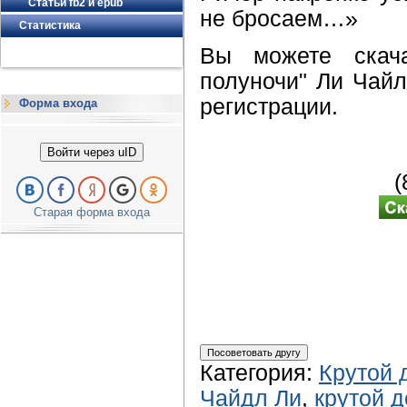
Статьи fb2 и epub
не бросаем…»
Статистика
Вы можете скача
полуночи" Ли Чайл
регистрации.
Форма входа
Войти через uID
(
Старая форма входа
Категория
:
Крутой 
Чайдл Ли
,
крутой д