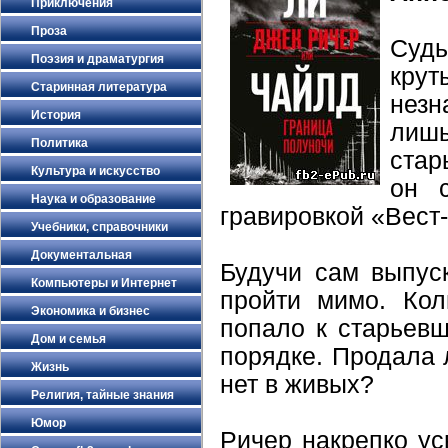
Приключения
Проза
Суд
Поэзия и драматургия
кр
Старинная литература
незн
История
лишь
Политика
стар
Культура и искусство
он 
Наука и образование
гравировкой «Вест-
Учебники, справочники
Документальная
Будучи сам выпус
Компьютеры и Интернет
пройти мимо. Кол
Экономика и бизнес
попало к старьевщ
Дом и семья
порядке. Продала 
Жизнь
нет в живых?
Религия, тайные знания
Юмор
Ричер накрепко ус