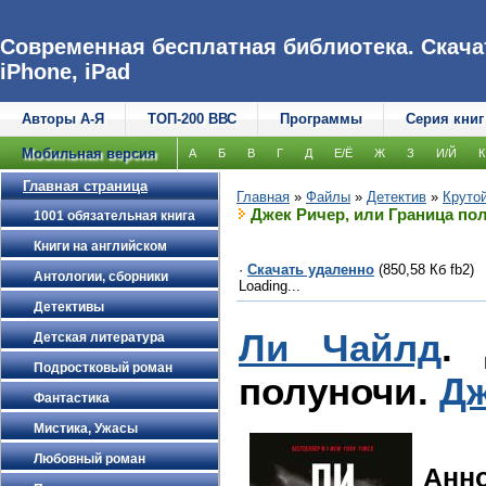
Современная бесплатная библиотека. Скачат
iPhone, iPad
Авторы А-Я
ТОП-200 ВВС
Программы
Серия книг
Мобильная версия
А
Б
В
Г
Д
Е/Ё
Ж
З
И/Й
К
Главная страница
Главная
»
Файлы
»
Детектив
»
Крутой
Джек Ричер, или Граница по
1001 обязательная книга
Книги на английском
·
Скачать удаленно
(850,58 Кб fb2)
Антологии, сборники
Loading...
Детективы
Ли Чайлд
.
Детская литература
Подростковый роман
полуночи.
Дж
Фантастика
Мистика, Ужасы
Любовный роман
Анн