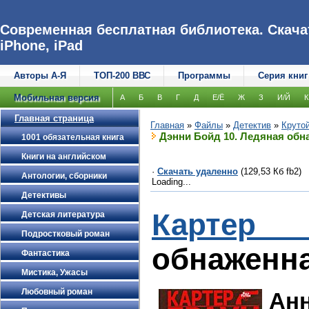
Современная бесплатная библиотека. Скачат
iPhone, iPad
Авторы А-Я
ТОП-200 ВВС
Программы
Серия книг
Мобильная версия
А
Б
В
Г
Д
Е/Ё
Ж
З
И/Й
К
Главная страница
Главная
»
Файлы
»
Детектив
»
Крутой
Дэнни Бойд 10. Ледяная обн
1001 обязательная книга
Книги на английском
·
Скачать удаленно
(129,53 Кб fb2)
Антологии, сборники
Loading...
Детективы
Картер
Детская литература
Подростковый роман
обнаженн
Фантастика
Мистика, Ужасы
Любовный роман
Ан