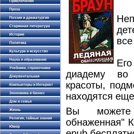
Приключения
Проза
Не
Поэзия и драматургия
Старинная литература
дет
История
все
Политика
Культура и искусство
Наука и образование
Его
Учебники, справочники
диадему во 
Документальная
красоты, подм
Компьютеры и Интернет
находятся еще
Экономика и бизнес
Дом и семья
Вы можете 
Жизнь
Религия, тайные знания
обнаженная" К
Юмор
epub бесплатно