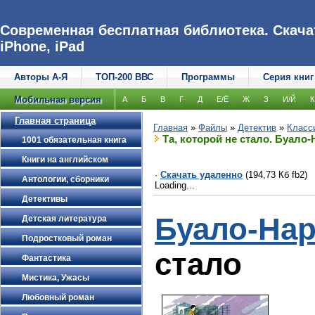
Современная бесплатная библиотека. Скачат
iPhone, iPad
Авторы А-Я
ТОП-200 ВВС
Программы
Серия книг
Мобильная версия
А
Б
В
Г
Д
Е/Ё
Ж
З
И/Й
К
Главная страница
Главная
»
Файлы
»
Детектив
»
Класс
Та, которой не стало. Буало
1001 обязательная книга
Книги на английском
·
Скачать удаленно
(194,73 Кб fb2)
Антологии, сборники
Loading...
Детективы
Буало-На
Детская литература
Подростковый роман
стало
Фантастика
Мистика, Ужасы
Любовный роман