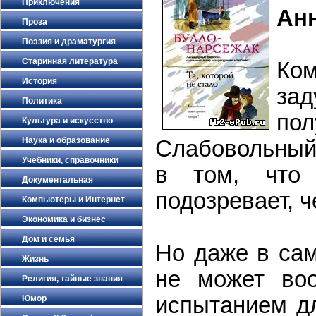
Приключения
Ан
Проза
Поэзия и драматургия
Старинная литература
Ко
История
за
Политика
по
Культура и искусство
Наука и образование
Слабовольный 
Учебники, справочники
в том, что
Документальная
подозревает, ч
Компьютеры и Интернет
Экономика и бизнес
Дом и семья
Но даже в са
Жизнь
не может во
Религия, тайные знания
испытанием дл
Юмор