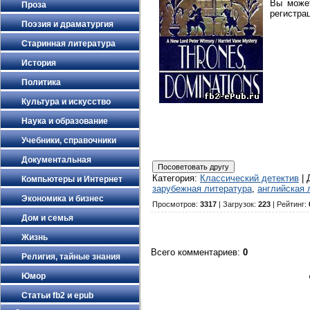
Вы мож
Проза
регистра
Поэзия и драматургия
Старинная литература
История
Политика
Культура и искусство
Наука и образование
Учебники, справочники
Документальная
Категория
:
Классический детектив
|
Компьютеры и Интернет
зарубежная литература
,
английская 
Экономика и бизнес
Просмотров
:
3317
|
Загрузок
:
223
|
Рейтинг
:
Дом и семья
Жизнь
Всего комментариев
:
0
Религия, тайные знания
Юмор
Статьи fb2 и epub