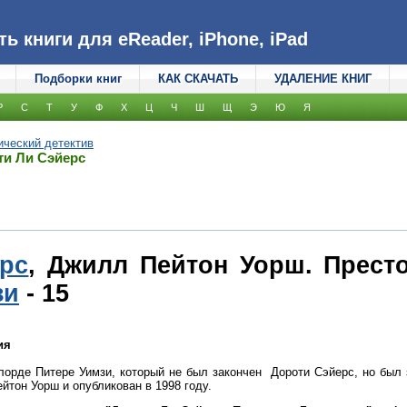
 книги для eReader, iPhone, iPad
Подборки книг
КАК СКАЧАТЬ
УДАЛЕНИЕ КНИГ
Р
С
Т
У
Ф
Х
Ц
Ч
Ш
Щ
Э
Ю
Я
ический детектив
ти Ли Сэйерс
рс
, Джилл Пейтон Уорш. Престо
зи
- 15
ия
лорде Питере Уимзи, который не был закончен Дороти Сэйерс, но был
йтон Уорш и опубликован в 1998 году.