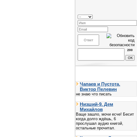
200
Чапаев и Пустота.
Виктор Пелевин
не знаю что писать
Низший-9. Дем
Михайлов
Ваще зашло, мочи есче! Бесит
когда долго ждёшь, 6
прослушал аудио книгой,
остальные прочитал.