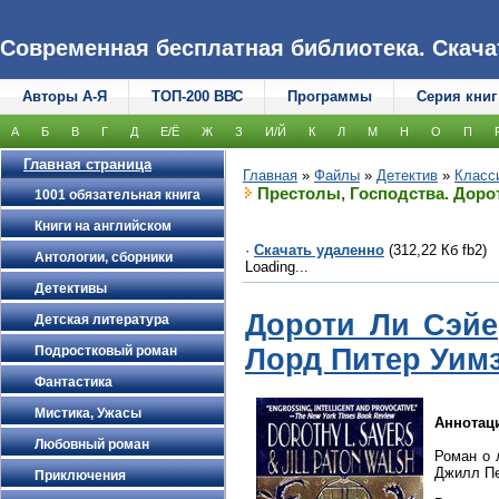
Современная бесплатная библиотека. Скачать
Авторы А-Я
ТОП-200 ВВС
Программы
Серия книг
А
Б
В
Г
Д
Е/Ё
Ж
З
И/Й
К
Л
М
Н
О
П
Главная страница
Главная
»
Файлы
»
Детектив
»
Класс
Престолы, Господства. Доро
1001 обязательная книга
Книги на английском
·
Скачать удаленно
(312,22 Кб fb2)
Антологии, сборники
Loading...
Детективы
Дороти Ли Сэйе
Детская литература
Лорд Питер Уим
Подростковый роман
Фантастика
Мистика, Ужасы
Аннотац
Любовный роман
Роман о 
Джилл Пе
Приключения