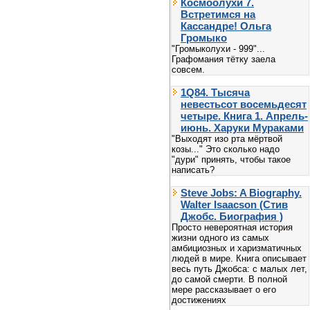
Космоолухи 7.
Встретимся на
Кассандре! Ольга
Громыко
"Громыколухи - 999"...
Графомания тётку заела
совсем.
1Q84. Тысяча
невестьсот восемьдесят
четыре. Книга 1. Апрель-
июнь. Харуки Мураками
"Выходят изо рта мёртвой
козы..." Это сколько надо
"дури" принять, чтобы такое
написать?
Steve Jobs: A Biography.
Walter Isaacson (Стив
Джобс. Биография )
Просто невероятная история
жизни одного из самых
амбициозных и харизматичных
людей в мире. Книга описывает
весь путь Джобса: с малых лет,
до самой смерти. В полной
мере рассказывает о его
достижениях