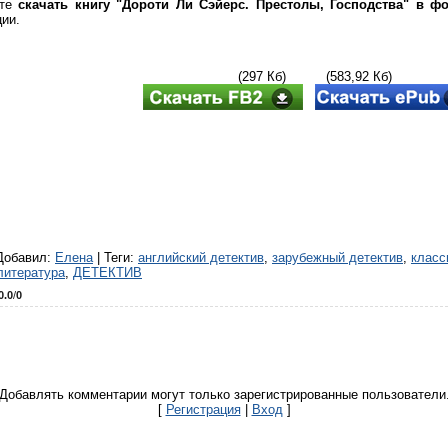
ете
скачать книгу "Дороти Ли Сэйерс. Престолы, Господства" в ф
ции.
(297 Кб) (583,92 Кб)
Добавил
:
Елена
|
Теги
:
английский детектив
,
зарубежный детектив
,
класс
литература
,
ДЕТЕКТИВ
0.0
/
0
Добавлять комментарии могут только зарегистрированные пользователи
[
Регистрация
|
Вход
]