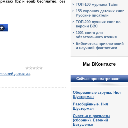
орматах fb2 и epub бесплатно
, без
ТОП-100 журнала Тайм
155 хороших детских книг.
Русские писатели
ТОП-200 лучших книг по
версии BBC
1001 книга для
обязательного чтения
Библиотека приключений
и научной фантастики
Мы ВКонтакте
ический детектив
,
Сейчас просматривают
Оборванные струны. Нил
Шустерман
Разобщённые. Нил
Шустерман
.
Счастья и расплаты
(сборник). Евгений
Евтушенко