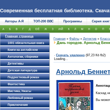
Современная бесплатная библиотека. Скачать
Авторы А-Я
ТОП-200 ВВС
Программы
Серия книг
А
Б
В
Г
Д
Е/Ё
Ж
З
И/Й
К
Л
М
Н
О
П
Главная страница
Главная
»
Файлы
»
Детектив
»
Класс
Дань городов. Арнольд Бенн
1001 обязательная книга
Книги на английском
·
Скачать удаленно
(97,23 Кб fb2)
Антологии, сборники
Loading...
Детективы
Арнольд Беннет
Детская литература
Подростковый роман
Фантастика
Аннотац
Мистика, Ужасы
Каскад н
Любовный роман
Вы может
Приключения