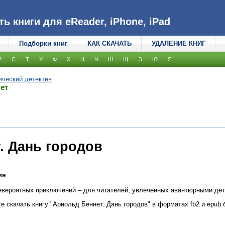
 книги для eReader, iPhone, iPad
Подборки книг
КАК СКАЧАТЬ
УДАЛЕНИЕ КНИГ
Р
С
Т
У
Ф
Х
Ц
Ч
Ш
Щ
Э
Ю
Я
ический детектив
ет
. Дань городов
ия
евероятных приключений – для читателей, увлеченных авантюрными де
е скачать книгу "Арнольд Беннет. Дань городов" в форматах fb2 и epub 