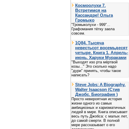
Космоолухи 7.
Встретимся на
Кассандре! Ольга
Громыко
"Громыколухи - 999"...
Графомания тётку заела
совсем.
1Q84. Тысяча
невестьсот восемьдесят
четыре. Книга 1. Апрель-
июнь. Харуки Мураками
"Выходят изо рта мёртвой
козы..." Это сколько надо
"дури" принять, чтобы такое
написать?
Steve Jobs: A Biography.
Walter Isaacson (Стив
Джобс. Биография )
Просто невероятная история
жизни одного из самых
амбициозных и харизматичных
людей в мире. Книга описывает
весь путь Джобса: с малых лет,
до самой смерти. В полной
мере рассказывает о его