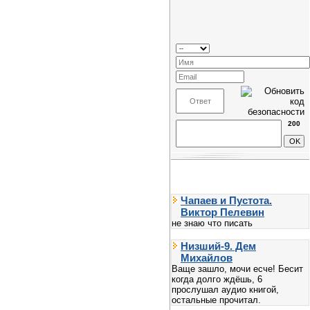
200
Чапаев и Пустота.
Виктор Пелевин
не знаю что писать
Низший-9. Дем
Михайлов
Ваще зашло, мочи есче! Бесит
когда долго ждёшь, 6
прослушал аудио книгой,
остальные прочитал.