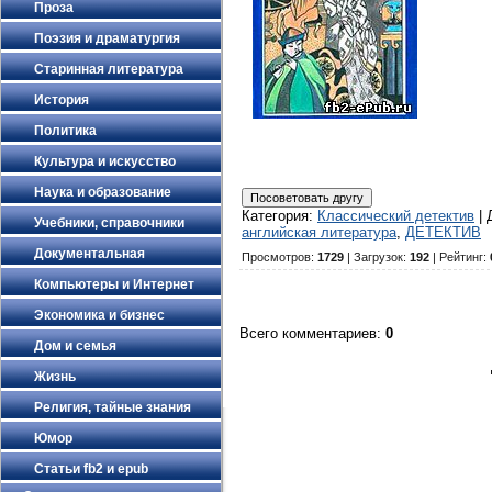
Проза
Поэзия и драматургия
Старинная литература
История
Политика
Культура и искусство
Наука и образование
Категория
:
Классический детектив
|
Учебники, справочники
английская литература
,
ДЕТЕКТИВ
Документальная
Просмотров
:
1729
|
Загрузок
:
192
|
Рейтинг
:
Компьютеры и Интернет
Экономика и бизнес
Всего комментариев
:
0
Дом и семья
Жизнь
Религия, тайные знания
Юмор
Статьи fb2 и epub