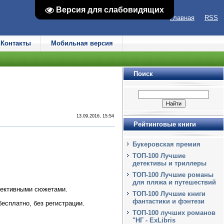
Версия для слабовидящих
Версия для слабовидящих
Главная
RSS
Контакты
Мобильная версия
Поиск
13.09.2016, 15:54
Рейтинговые книги
Букеровская премия
ТОП-100 Лучшие
детективы и триллеры
ТОП-100 Лучшие романы
для пляжа и путешествий
тективными сюжетами.
ТОП-100 Лучшие книги
фантастики и фэнтези
бесплатно, без регистрации.
ТОП-100 лучших романов
"НГ - ExLibris