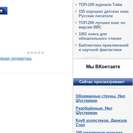
ТОП-100 журнала Тайм
155 хороших детских книг.
Русские писатели
ТОП-200 лучших книг по
версии BBC
1001 книга для
обязательного чтения
Библиотека приключений
и научной фантастики
ежная литература
,
Мы ВКонтакте
Сейчас просматривают
Оборванные струны. Нил
.
Шустерман
Разобщённые. Нил
Шустерман
Клуб холостяков. Даниэла
Стил
100 миллионов морских