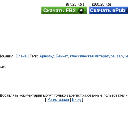
(97,23 Кб ) (160,28 Кб)
Добавил
:
Елена
|
Теги
:
Арнольд Беннет
,
классическая литература
,
заруб
0.0
/
0
Добавлять комментарии могут только зарегистрированные пользователи
[
Регистрация
|
Вход
]