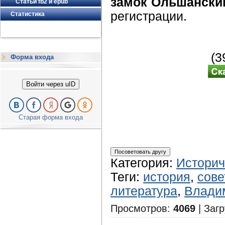
замок Ольшанский
Статьи fb2 и epub
регистрации.
Статистика
(
Форма входа
Войти через uID
Старая форма входа
Категория
:
Историч
Теги
:
история
,
сове
литература
,
Влади
Просмотров
:
4069
|
Загр