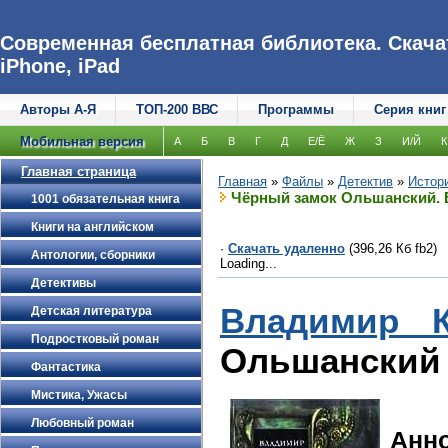
Современная бесплатная библиотека. Скачат
iPhone, iPad
Авторы А-Я
ТОП-200 ВВС
Программы
Серия книг
Мобильная версия
А
Б
В
Г
Д
Е/Ё
Ж
З
И/Й
К
Главная страница
Главная
»
Файлы
»
Детектив
»
Истор
Чёрный замок Ольшанский. 
1001 обязательная книга
Книги на английском
·
Скачать удаленно
(396,26 Кб fb2)
Антологии, сборники
Loading...
Детективы
Владимир К
Детская литература
Подростковый роман
Ольшанский
Фантастика
Мистика, Ужасы
Любовный роман
Анн