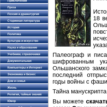
Приключения
Проза
Исто
Поэзия и драматургия
18 в
Старинная литература
Ольш
История
пов
Политика
исче
Культура и искусство
указ
Наука и образование
Палеограф и писа
Учебники, справочники
шифрованным ук
Документальная
Ольшанского замк
Компьютеры и Интернет
последний отпры
Экономика и бизнес
годы войны с фаши
Дом и семья
Жизнь
Тайна манускрипта 
Религия, тайные знания
Вы можете
скачат
Юмор