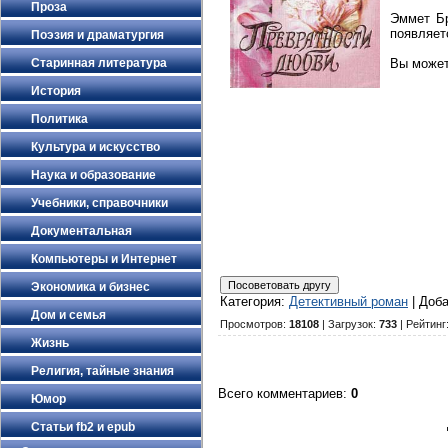
Проза
Эммет Бр
появляет
Поэзия и драматургия
Старинная литература
Вы может
История
Политика
Культура и искусство
Наука и образование
Учебники, справочники
Документальная
Компьютеры и Интернет
Экономика и бизнес
Категория
:
Детективный роман
|
Доб
Дом и семья
Просмотров
:
18108
|
Загрузок
:
733
|
Рейтинг
Жизнь
Религия, тайные знания
Всего комментариев
:
0
Юмор
Статьи fb2 и epub