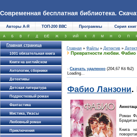
Современная бесплатная библиотека. Скачать
Авторы А-Я
ТОП-200 ВВС
Программы
Серия книг
А
Б
В
Г
Д
Е/Ё
Ж
З
И/Й
К
Л
М
Н
О
П
Главная страница
Главная
»
Файлы
»
Детектив
»
Детек
Превратности любви. Фабио
1001 обязательная книга
Книги на английском
·
Скачать удаленно
(204,67 Кб fb2)
Антологии, сборники
Loading...
Детективы
Фабио Ланзони
.
Детская литература
Подростковый роман
Фантастика
Аннотац
Мистика, Ужасы
Роман Фа
Брадиган
Любовный роман
Книга н
Приключения
поворота