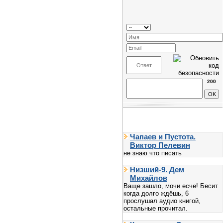
200
Чапаев и Пустота.
Виктор Пелевин
не знаю что писать
Низший-9. Дем
Михайлов
Ваще зашло, мочи есче! Бесит
когда долго ждёшь, 6
прослушал аудио книгой,
остальные прочитал.