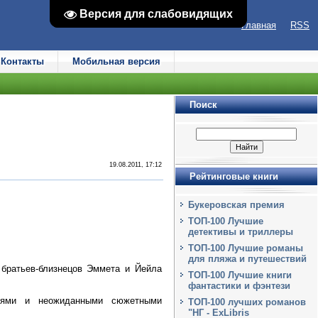
Версия для слабовидящих
Версия для слабовидящих
Главная
RSS
Контакты
Мобильная версия
Поиск
19.08.2011, 17:12
Рейтинговые книги
Букеровская премия
ТОП-100 Лучшие
детективы и триллеры
ТОП-100 Лучшие романы
для пляжа и путешествий
братьев-близнецов Эммета и Йейла
ТОП-100 Лучшие книги
фантастики и фэнтези
стями и неожиданными сюжетными
ТОП-100 лучших романов
"НГ - ExLibris