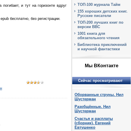
ТОП-100 журнала Тайм
погибает, и тут на горизонте вдруг
155 хороших детских книг.
Русские писатели
epub бесплатно, без регистрации.
ТОП-200 лучших книг по
версии BBC
1001 книга для
обязательного чтения
Библиотека приключений
и научной фантастики
Мы ВКонтакте
Сейчас просматривают
н
Оборванные струны. Нил
Шустерман
Разобщённые. Нил
Шустерман
Счастья и расплаты
(сборник). Евгений
.
Евтушенко