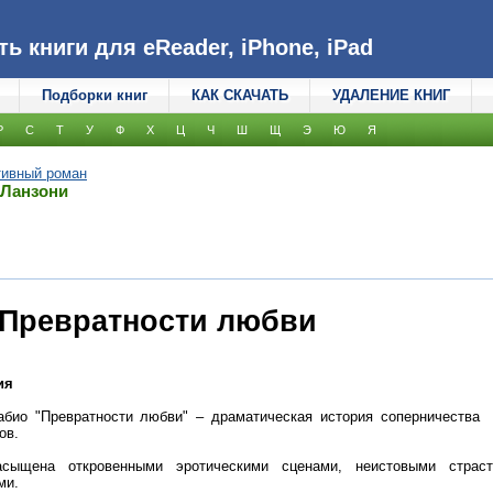
 книги для eReader, iPhone, iPad
Подборки книг
КАК СКАЧАТЬ
УДАЛЕНИЕ КНИГ
Р
С
Т
У
Ф
Х
Ц
Ч
Ш
Щ
Э
Ю
Я
тивный роман
 Ланзони
 Превратности любви
ия
био "Превратности любви" – драматическая история соперничества 
ов.
асыщена откровенными эротическими сценами, неистовыми стра
ми.