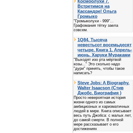
Космоолухи 7.
Встретимся на
Кассандре! Ольга
Громыко
"Громыколухи - 999"...
Графомания тётку заела
совсем.
1Q84. Тысяча
невестьсот восемьдесят
четыре. Книга 1. Апрель-
июнь. Харуки Мураками
"Выходят изо рта мёртвой
козы..." Это сколько надо
"дури" принять, чтобы такое
написать?
Steve Jobs: A Biography.
Walter Isaacson (Стив
Джобс. Биография )
Просто невероятная история
жизни одного из самых
амбициозных и харизматичных
людей в мире. Книга описывает
весь путь Джобса: с малых лет,
до самой смерти. В полной
мере рассказывает о его
достижениях