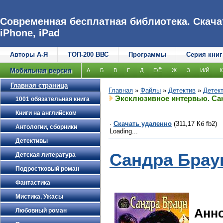
Современная бесплатная библиотека. Скачат
iPhone, iPad
Авторы А-Я
ТОП-200 ВВС
Программы
Серия книг
Мобильная версия
А
Б
В
Г
Д
Е/Ё
Ж
З
И/Й
К
Главная страница
Главная
»
Файлы
»
Детектив
»
Детек
Эксклюзивное интервью. Са
1001 обязательная книга
Книги на английском
·
Скачать удаленно
(311,17 Кб fb2)
Антологии, сборники
Loading...
Детективы
Сандра Брау
Детская литература
Подростковый роман
Фантастика
Мистика, Ужасы
Анн
Любовный роман