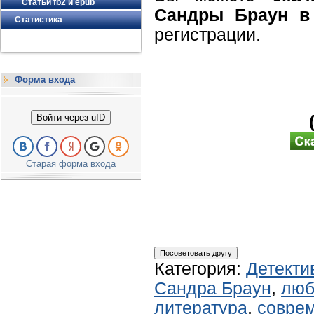
Статьи fb2 и epub
Сандры Браун в 
Статистика
регистрации.
Форма входа
Войти через uID
Старая форма входа
Категория
:
Детекти
Сандра Браун
,
люб
литература
,
соврем