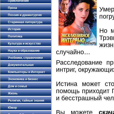
Приключения
Уме
Проза
погр
Поэзия и драматургия
Старинная литература
Но м
История
Трэв
Политика
жиз
Культура и искусство
случайно…
Наука и образование
Учебники, справочники
Расследование пр
Документальная
интриг, окружающи
Компьютеры и Интернет
Экономика и бизнес
Истина может ст
Дом и семья
помощь приходит 
Жизнь
и бесстрашный че
Религия, тайные знания
Юмор
Вы можете
ска