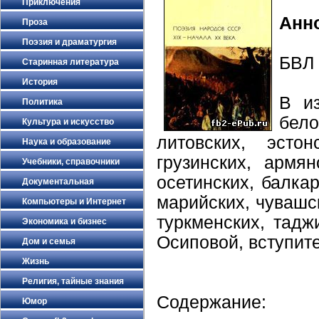
Приключения
Анн
Проза
Поэзия и драматургия
БВЛ 
Старинная литература
История
В из
Политика
бел
Культура и искусство
литовских, эсто
Наука и образование
грузинских, армя
Учебники, справочники
осетинских, балка
Документальная
марийских, чувашск
Компьютеры и Интернет
туркменских, тадж
Экономика и бизнес
Осиповой, вступите
Дом и семья
Жизнь
Религия, тайные знания
Содержание:
Юмор