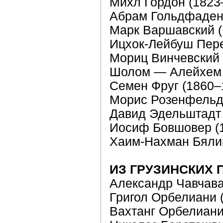
Михл Гордон (1823
Абрам Гольдфаден
Марк Варшавский (
Ицхок-Лейбуш Пере
Мориц Винчевский 
Шолом — Алейxем 
Семен Фруг (1860–
Морис Розенфельд
Давид Эдельштадт 
Иосиф Бовшовер (
Хаим-Нахман Бялик
ИЗ ГРУЗИНСКИХ 
Александр Чавчава
Григол Орбелиани 
Ваxтанг Орбелиани