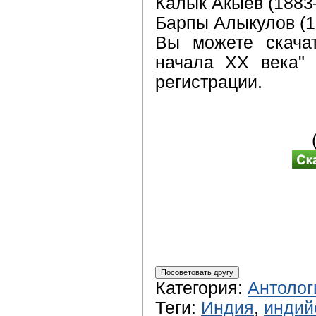
Калык Акыев (1883
Барпы Алыкулов (1
Вы можете скача
начала XX века" 
регистрации.
Категория
:
Антолог
Теги
:
Индия
,
индий