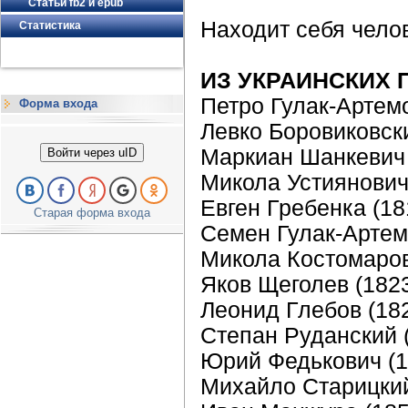
Статьи fb2 и epub
Находит себя чело
Статистика
ИЗ УКРАИНСКИХ 
Петро Гулак-Артем
Форма входа
Левко Боровиковск
Маркиан Шанкевич 
Войти через uID
Микола Устиянович
Евген Гребенка (1
Старая форма входа
Семен Гулак-Артем
Микола Костомаров
Яков Щеголев (182
Леонид Глебов (18
Степан Руданский 
Юрий Федькович (1
Миxайло Старицкий