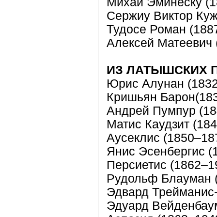
Михай Эминеску (1
Сержиу Виктор Куж
Тудосе Роман (188
Алексей Матеевич 
ИЗ ЛАТЫШСКИХ 
Юрис Алунан (183
Кришьян Барон(18
Андрей Пумпур (18
Матис Каудзит (18
Аусеклис (1850–18
Янис Эсенбергис (
Персиетис (1862–1
Рудольф Блауман 
Эдвард Трейманис-
Эдуард Вейденбаум