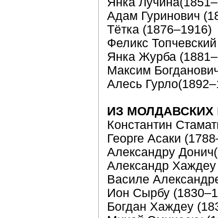
Янка Лучина(1851–
Адам Гуринович (1
Тётка (1876–1916)
Феликс Топчевский 
Янка Журба (1881–
Максим Богданович
Алесь Гурло(1892–
ИЗ МОЛДАВСКИХ
Константин Стамат
Георге Асаки (1788
Александру Донич(
Александр Хаждеу 
Василе Александре
Ион Сырбу (1830–1
Богдан Xаждеу (18