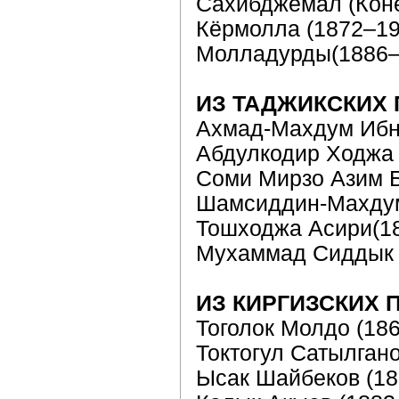
Сахибджемал (Коне
Кёрмолла (1872–19
Молладурды(1886–
ИЗ ТАДЖИКСКИХ
Ахмад-Махдум Ибн
Абдулкодир Ходжа 
Соми Мирзо Азим Б
Шамсиддин-Маxдум
Тошxоджа Асири(1
Мухаммад Сиддык 
ИЗ КИРГИЗСКИХ 
Тоголок Молдо (18
Токтогул Сатылган
Ысак Шайбеков (18