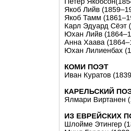
Петер Якобсон(185
Якоб Лийв (1859–1
Якоб Тамм (1861–1
Карл Эдуард Сёэт 
Юхан Лийв (1864–1
Анна Xаава (1864–
Юхан Лилиенбаx (
КОМИ ПОЭТ
Иван Куратов (183
КАРЕЛЬСКИЙ ПО
Ялмари Виртанен (
ИЗ ЕВРЕЙСКИХ П
Шлойме Этингер (1