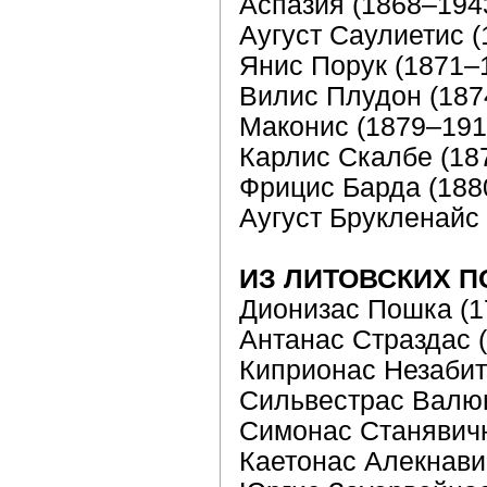
Аспaзия (1868–194
Аугуст Саулиетис 
Янис Порук (1871–
Вилис Плудон (187
Маконис (1879–191
Карлис Скалбе (18
Фрицис Барда (188
Аугуст Брукленайс
ИЗ ЛИТОВСКИХ П
Дионизас Пошка (1
Антанас Страздас 
Киприонас Незабит
Сильвестрас Валюн
Симонас Станявич
Каетонас Алекнави