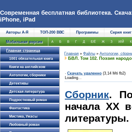
Современная бесплатная библиотека. Скачат
iPhone, iPad
Авторы А-Я
ТОП-200 ВВС
Программы
Серия книг
Мобильная версия
А
Б
В
Г
Д
Е/Ё
Ж
З
И/Й
К
Главная страница
Главная
»
Файлы
»
Антологии, сборн
БВЛ. Том 102. Поэзия народо
1001 обязательная книга
Книги на английском
·
Скачать удаленно
(3,14 Мб fb2)
Антологии, сборники
Loading...
Детективы
Сборник
. П
Детская литература
Подростковый роман
начала XX в
Фантастика
литературы. 
Мистика, Ужасы
Любовный роман