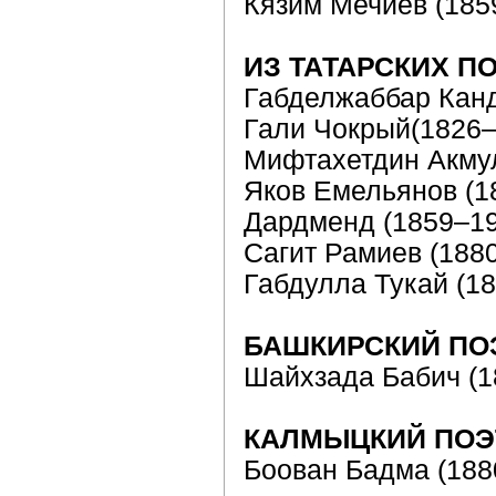
Кязим Мечиев (185
ИЗ ТАТАРСКИХ П
Габделжаббар Кан
Гали Чокрый(1826–
Мифтахетдин Акму
Яков Емельянов (1
Дардменд (1859–19
Сагит Рамиев (188
Габдулла Тукай (1
БАШКИРСКИЙ ПО
Шайхзада Бабич (1
КАЛМЫЦКИЙ ПОЭ
Боован Бадма (188