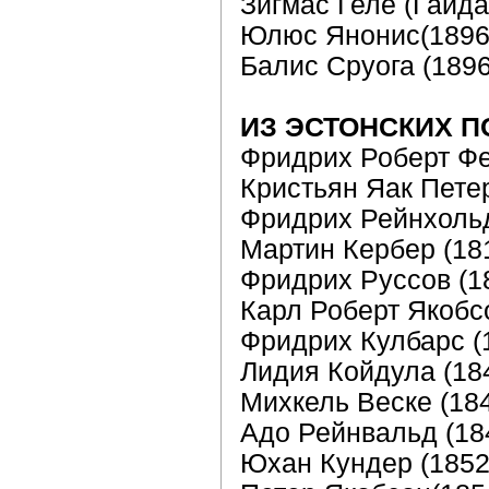
Зигмас Геле (Гайд
Юлюс Янонис(1896
Балис Сруога (189
ИЗ ЭСТОНСКИХ П
Фридрих Роберт Фе
Кристьян Яак Пете
Фридрих Рейнхольд
Мартин Кербер (18
Фридрих Руссов (1
Карл Роберт Якобс
Фридрих Кулбарс (
Лидия Койдула (18
Михкель Веске (18
Адо Рейнвальд (18
Юхан Кундер (1852