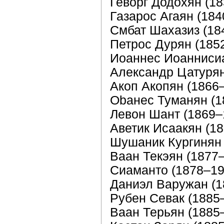
Геворг Додохян (1
Газарос Агаян (184
Смбат Шаxазиз (18
Петрос Дурян (185
Иоаннес Иоаннисиа
Александр Цатурян
Акоп Акопян (1866
Obанес Туманян (1
Левон Шант (1869–
Аветик Исаакян (1
Шушаник Кургинян 
Ваан Текэян (1877
Сиаманто (1878–19
Даниэл Варужан (1
Рубен Севак (1885
Ваан Терьян (1885