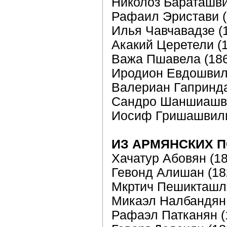
Николоз Бараташви
Рафаил Эристави (
Илья Чавчавадзе (
Акакий Церетели (
Важа Пшавела (18
Иродион Евдошвил
Валериан Гапринд
Сандро Шаншиашвил
Иосиф Гришашвили
ИЗ АРМЯНСКИХ 
Хачатур Абовян (1
Гевонд Алишан (18
Мкртич Пешикташл
Микаэл Налбандян 
Рафаэл Патканян (