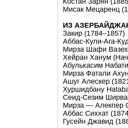
Костан Зарян (188
Мисак Мецаренц (1
ИЗ АЗЕРБАЙДЖА
Закир (1784–1857)
Аббас-Кули-Ага-Ку
Мирза Шафи Вазех
Хейран Xанум (Нач.
Абулькасим Набати
Мирза Фатали Ахун
Ашуг Алескер (182
Хуршидбану Нataba
Сеид-Сезим Ширва
Мирза — Алекпер С
Аббас Сиxxат (187
Гусейн Джавид (18