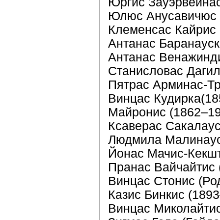
Юргис Зауэрвейнас
Юлюс Анусавичюс 
Клеменсас Кайрис 
Антанас Баранауск
Антанас Венажинд
Станисловас Дагил
Пятрас Арминас-Тр
Винцас Кудирка(18
Майронис (1862–19
Ксаверас Сакалаус
Людмила Малинаус
Йонас Мачис-Кекшт
Пранас Вайчайтис 
Винцас Стонис (Род
Казис Бинкис (189
Винцас Миколайтис