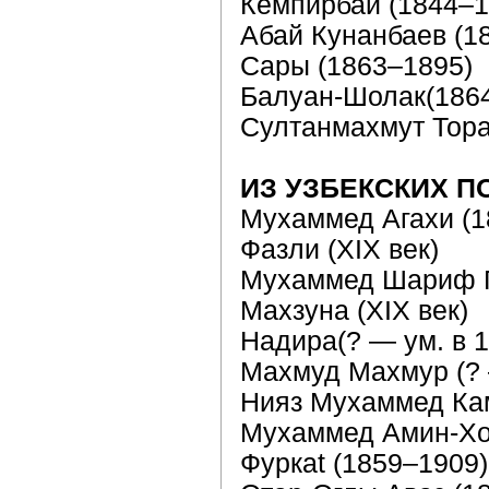
Кемпирбай (1844–1
Абай Кунанбаев (1
Сары (1863–1895)
Балуан-Шолак(186
Султанмахмут Тора
ИЗ УЗБЕКСКИХ П
Мухаммед Агахи (1
Фазли (XIX век)
Мухаммед Шариф Гу
Махзуна (XIX век)
Надира(? — ум. в 18
Махмуд Махмур (?
Нияз Мухаммед Ками
Мухаммед Амин-Хо
Фуркat (1859–1909)