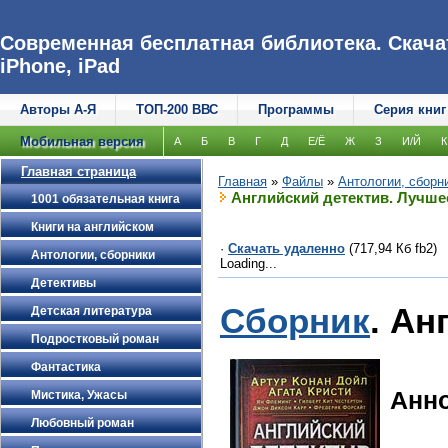
Современная бесплатная библиотека. Скачат
iPhone, iPad
Авторы А-Я
ТОП-200 ВВС
Программы
Серия книг
Мобильная версия
А
Б
В
Г
Д
Е/Ё
Ж
З
И/Й
К
Главная страница
Главная
»
Файлы
»
Антологии, сборн
Английский детектив. Лучше
1001 обязательная книга
Книги на английском
·
Скачать удаленно
(717,94 Кб fb2)
Антологии, сборники
Loading...
Детективы
Сборник
. Ан
Детская литература
Подростковый роман
Фантастика
Анн
Мистика, Ужасы
Любовный роман