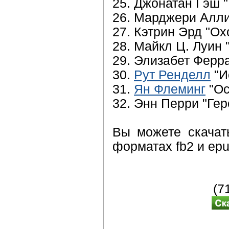
25. Джонатан Гэш 
26. Марджери Алли
27. Кэтрин Эрд "Ох
28. Майкл Ц. Луин 
29. Элизабет Ферр
30.
Рут Ренделл
"И
31.
Ян Флеминг
"Ос
32. Энн Перри "Гер
Вы можете скачать
форматах fb2 и epu
(7