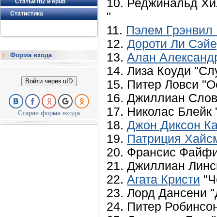
10. Реджинальд Хи
Статьи fb2 и epub
Статистика
"
11.
Пэлем Грэнвил 
12.
Дороти Ли Сэй
13.
Алан Александ
Форма входа
14. Лиза Коуди "Сл
Войти через uID
15. Питер Ловси "О
16. Джиллиан Слов
17. Николас Блейк 
Старая форма входа
18.
Джон Диксон К
19.
Патриция Хайс
20. Франсис Файфи
21. Джиллиан Линс
22.
Агата Кристи
"Ч
23. Лорд Дансени "
24. Питер Робинсон