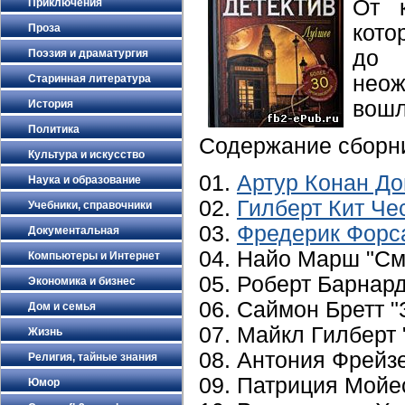
От к
Приключения
кото
Проза
до 
Поэзия и драматургия
неож
Старинная литература
вошл
История
Политика
Содержание сборн
Культура и искусство
01.
Артур Конан Д
Наука и образование
02.
Гилберт Кит Че
Учебники, справочники
03.
Фредерик Форс
Документальная
04. Найо Марш "См
Компьютеры и Интернет
05. Роберт Барнард
Экономика и бизнес
06. Саймон Бретт "
Дом и семья
07. Майкл Гилберт
Жизнь
08. Антония Фрейз
Религия, тайные знания
09. Патриция Мойе
Юмор