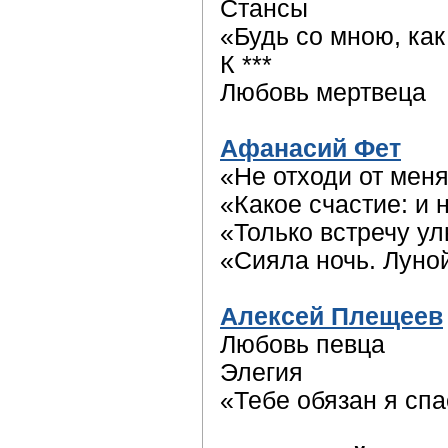
Стансы
«Будь со мною, ка
К ***
Любовь мертвеца
Афанасий Фет
«Не отходи от мен
«Какое счастие: и н
«Только встречу у
«Сияла ночь. Луно
Алексей Плещеев
Любовь певца
Элегия
«Тебе обязан я с