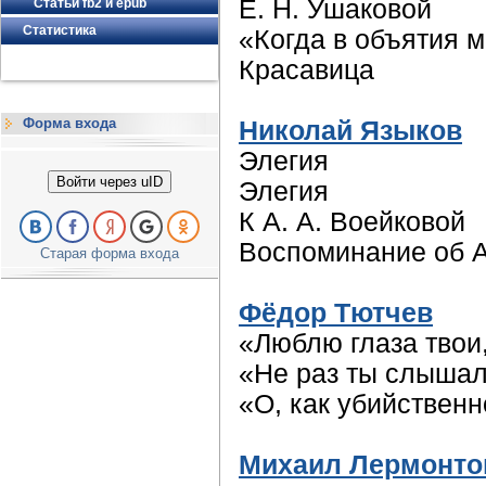
Е. Н. Ушаковой
Статьи fb2 и epub
Статистика
«Когда в объятия 
Красавица
Форма входа
Николай Языков
Элегия
Войти через uID
Элегия
К А. А. Воейковой
Воспоминание об А
Старая форма входа
Фёдор Тютчев
«Люблю глаза твои
«Не раз ты слыша
«О, как убийстве
Михаил Лермонто