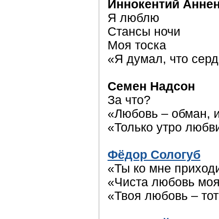
Иннокентий Анне
Я люблю
Стансы ночи
Моя тоска
«Я думал, что сер
Семен Надсон
За что?
«Любовь – обман, 
«Только утро люб
Фёдор Сологуб
«Ты ко мне приход
«Чиста любовь мо
«Твоя любовь – то