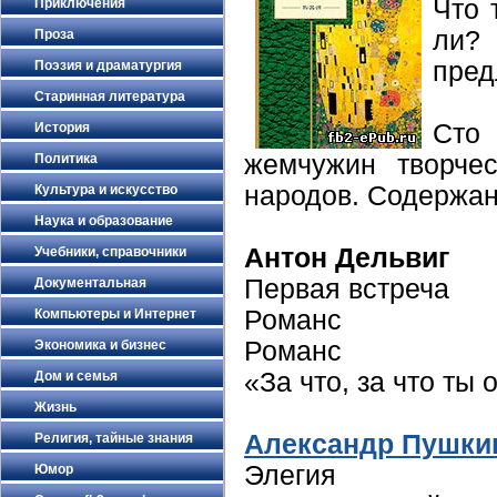
Что 
Приключения
ли?
Проза
пред
Поэзия и драматургия
Старинная литература
Сто 
История
жемчужин творче
Политика
народов. Содержан
Культура и искусство
Наука и образование
Антон Дельвиг
Учебники, справочники
Первая встреча
Документальная
Романс
Компьютеры и Интернет
Романс
Экономика и бизнес
«За что, за что ты
Дом и семья
Жизнь
Александр Пушки
Религия, тайные знания
Элегия
Юмор