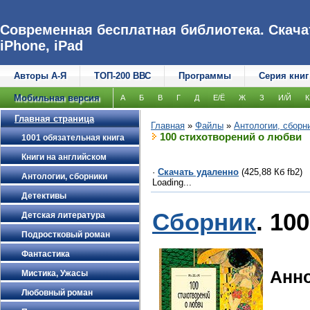
Современная бесплатная библиотека. Скачат
iPhone, iPad
Авторы А-Я
ТОП-200 ВВС
Программы
Серия книг
Мобильная версия
А
Б
В
Г
Д
Е/Ё
Ж
З
И/Й
К
Главная страница
Главная
»
Файлы
»
Антологии, сборн
100 стихотворений о любви
1001 обязательная книга
Книги на английском
·
Скачать удаленно
(425,88 Кб fb2)
Антологии, сборники
Loading...
Детективы
Сборник
. 10
Детская литература
Подростковый роман
Фантастика
Анн
Мистика, Ужасы
Любовный роман