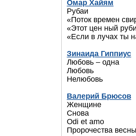
Омар Хайям
Рубаи
«Поток времен сви
«Этот цен ный руб
«Если в лучах ты 
Зинаида Гиппиус
Любовь – одна
Любовь
Нелюбовь
Валерий Брюсов
Женщине
Снова
Odi et amo
Пророчества весн