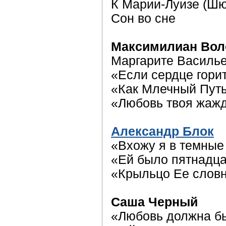
К Марии-Луизе (Шю
Сон во сне
Максимилиан Во
Маргарите Василь
«Если сердце гори
«Как Млечный Пут
«Любовь твоя жажд
Александр Блок
«Вхожу я в темны
«Ей было пятнадца
«Крыльцо Ее слов
Саша Черный
«Любовь должна б