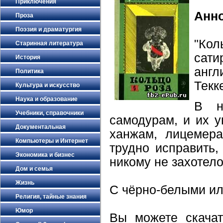
Приключения
Анн
Проза
Поэзия и драматургия
"Кол
Старинная литература
сати
История
анг
Политика
Текк
Культура и искусство
Наука и образование
В н
Учебники, справочники
самодурам, и их 
Документальная
ханжам, лицемера
Компьютеры и Интернет
трудно исправить
Экономика и бизнес
никому не захотело
Дом и семья
Жизнь
С чёрно-белыми и
Религия, тайные знания
Юмор
Вы можете скачат