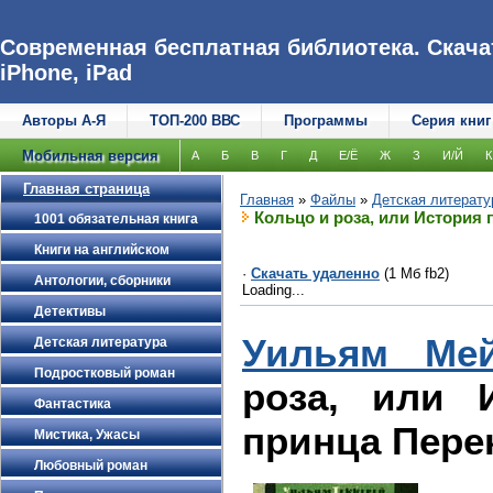
Современная бесплатная библиотека. Скачат
iPhone, iPad
Авторы А-Я
ТОП-200 ВВС
Программы
Серия книг
Мобильная версия
А
Б
В
Г
Д
Е/Ё
Ж
З
И/Й
К
Главная страница
Главная
»
Файлы
»
Детская литерату
Кольцо и роза, или История
1001 обязательная книга
Книги на английском
·
Скачать удаленно
(1 Мб fb2)
Антологии, сборники
Loading...
Детективы
Уильям Мей
Детская литература
Подростковый роман
роза, или 
Фантастика
принца Пере
Мистика, Ужасы
Любовный роман