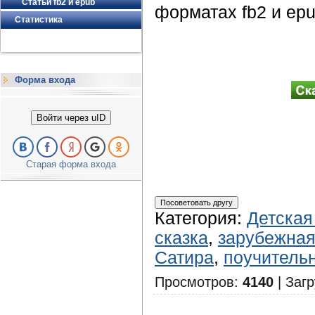
Статьи fb2 и epub
форматах fb2 и epu
Статистика
Форма входа
Войти через uID
Старая форма входа
Категория
:
Детская
сказка
,
зарубежная
Сатира
,
поучитель
Просмотров
:
4140
|
Загр