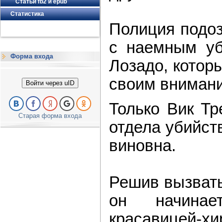
Статьи fb2 и epub
Статистика
Полиция подоз
с наемным уб
Форма входа
Лозадо, котор
своим вниман
Войти через uID
Только Вик Тр
Старая форма входа
отдела убийств
виновна.
Решив вызвать
он начинае
красавиц