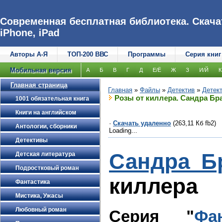
Современная бесплатная библиотека. Скачат
iPhone, iPad
Авторы А-Я
ТОП-200 ВВС
Программы
Серия книг
Мобильная версия
А
Б
В
Г
Д
Е/Ё
Ж
З
И/Й
К
Главная страница
Главная
»
Файлы
»
Детектив
»
Детек
Розы от киллера. Сандра Бр
1001 обязательная книга
Книги на английском
·
Скачать удаленно
(263,11 Кб fb2)
Антологии, сборники
Loading...
Детективы
Сандра Б
Детская литература
Подростковый роман
киллера
Фантастика
Мистика, Ужасы
Любовный роман
Серия "
Фа