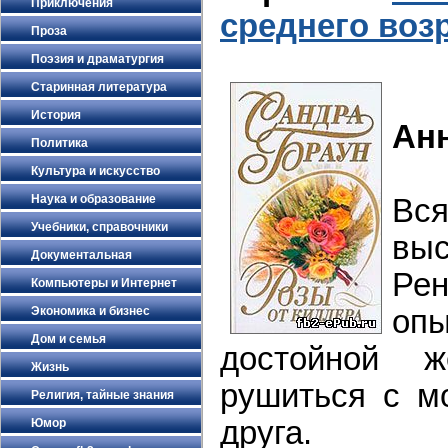
Приключения
среднего воз
Проза
Поэзия и драматургия
Старинная литература
История
Ан
Политика
Культура и искусство
Наука и образование
В
Учебники, справочники
вы
Документальная
Р
Компьютеры и Интернет
оп
Экономика и бизнес
Дом и семья
достойной ж
Жизнь
рушиться с м
Религия, тайные знания
друга.
Юмор